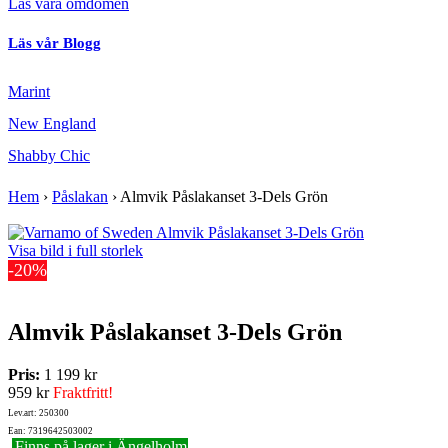
Läs våra omdömen
Läs vår Blogg
Marint
New England
Shabby Chic
Hem
›
Påslakan
›
Almvik Påslakanset 3-Dels Grön
Visa bild i full storlek
-20%
Almvik Påslakanset 3-Dels Grön
Pris:
1 199 kr
959 kr
Fraktfritt!
Lev.art: 250300
Ean: 7319642503002
Finns på lager i Ängelholm