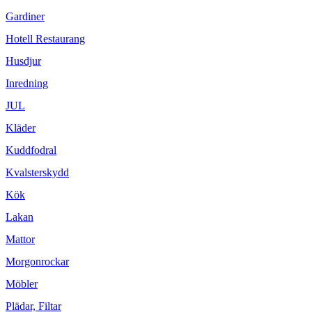
Gardiner
Hotell Restaurang
Husdjur
Inredning
JUL
Kläder
Kuddfodral
Kvalsterskydd
Kök
Lakan
Mattor
Morgonrockar
Möbler
Plädar, Filtar