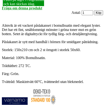
och kan skickas idag.
Fråga om denna produkt
Antal:
Almvik är ett vackert påslakanset i bomullssatin med elegant lyster.
Det har ett fint, småblommigt mönster i gröna toner mot en grön
botten. Setet är digitaltryckt för tydlig färg- och detaljåtergivning.
Påslakanet är sytt med handhål i hörnen för smidigare påträdning.
Storlek: 150x210 cm och 2 st örngott i storlek 50x60.
Material: 100% Bomullssatin.
Trådtäthet: 272 TC.
Färg: Grön.
Tvättråd: Maskintvätt 60°C, tvättmedel utan blekmedel.