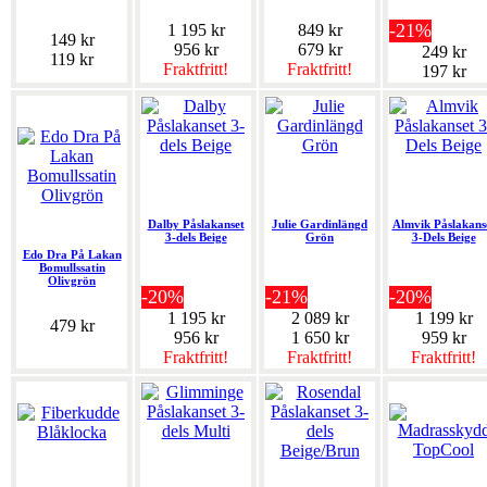
-21%
1 195 kr
849 kr
149 kr
956 kr
679 kr
249 kr
119 kr
Fraktfritt!
Fraktfritt!
197 kr
Dalby Påslakanset
Julie Gardinlängd
Almvik Påslakans
3-dels Beige
Grön
3-Dels Beige
Edo Dra På Lakan
Bomullssatin
Olivgrön
-20%
-21%
-20%
1 195 kr
2 089 kr
1 199 kr
479 kr
956 kr
1 650 kr
959 kr
Fraktfritt!
Fraktfritt!
Fraktfritt!