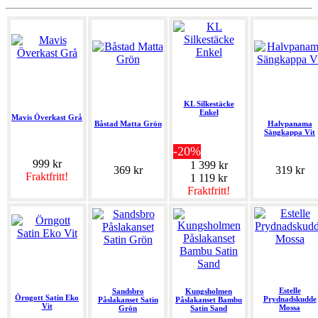
KL Silkestäcke
Enkel
Mavis Överkast Grå
Båstad Matta Grön
Halvpanama
Sängkappa Vit
-20%
999 kr
1 399 kr
369 kr
319 kr
Fraktfritt!
1 119 kr
Fraktfritt!
Estelle
Sandsbro
Kungsholmen
Örngott Satin Eko
Prydnadskudde
Påslakanset Satin
Påslakanset Bambu
Vit
Mossa
Grön
Satin Sand