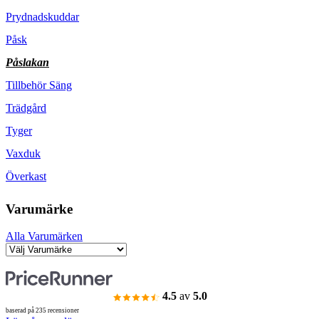
Prydnadskuddar
Påsk
Påslakan
Tillbehör Säng
Trädgård
Tyger
Vaxduk
Överkast
Varumärke
Alla Varumärken
4.5
av
5.0
baserad på 235 recensioner