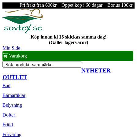
Fri frakt från 600kr
Öppet köp i 60 dagar
Bonus 100kr
Köp innan kl 15 skickas samma dag!
(Gäller lagervaror)
Min Sida
Varukorg
Sök produkt, varumärke
NYHETER
OUTLET
Bad
Barnartiklar
Belysning
Dofter
Fritid
Förvaring