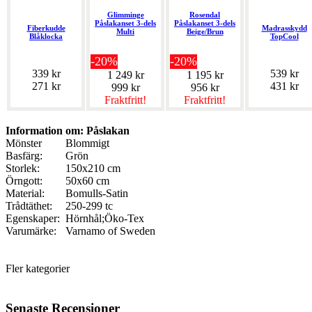
Glimminge
Rosendal
Påslakanset 3-dels
Påslakanset 3-dels
Fiberkudde
Madrasskydd
Multi
Beige/Brun
Blåklocka
TopCool
-20%
-20%
339 kr
539 kr
1 249 kr
1 195 kr
271 kr
431 kr
999 kr
956 kr
Fraktfritt!
Fraktfritt!
Information om: Påslakan
Mönster
Blommigt
Basfärg:
Grön
Storlek:
150x210 cm
Örngott:
50x60 cm
Material:
Bomulls-Satin
Trådtäthet:
250-299 tc
Egenskaper:
Hörnhål;Öko-Tex
Varumärke:
Varnamo of Sweden
Fler kategorier
Senaste Recensioner