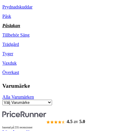
Prydnadskuddar
Påsk
Påslakan
Tillbehör Säng
Trädgård
Tyger
Vaxduk
Överkast
Varumärke
Alla Varumärken
4.5
av
5.0
baserad på 235 recensioner