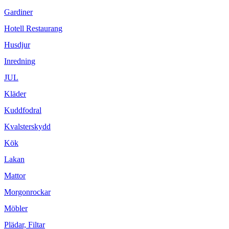
Gardiner
Hotell Restaurang
Husdjur
Inredning
JUL
Kläder
Kuddfodral
Kvalsterskydd
Kök
Lakan
Mattor
Morgonrockar
Möbler
Plädar, Filtar