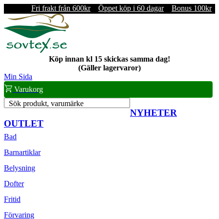
Fri frakt från 600kr
Öppet köp i 60 dagar
Bonus 100kr
Köp innan kl 15 skickas samma dag!
(Gäller lagervaror)
Min Sida
Varukorg
Sök produkt, varumärke
NYHETER
OUTLET
Bad
Barnartiklar
Belysning
Dofter
Fritid
Förvaring