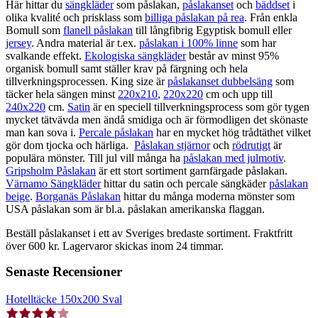
Här hittar du
sängkläder
som påslakan,
påslakanset
och
bäddset
i
olika kvalité och prisklass som
billiga påslakan på rea
. Från enkla
Bomull som
flanell påslakan
till långfibrig Egyptisk bomull eller
jersey
. Andra material är t.ex.
påslakan i 100% linne
som har
svalkande effekt.
Ekologiska sängkläder
består av minst 95%
organisk bomull samt ställer krav på färgning och hela
tillverkningsprocessen. King size är
påslakanset dubbelsäng
som
täcker hela sängen minst
220x210
,
220x220
cm och upp till
240x220
cm.
Satin
är en speciell tillverkningsprocess som gör tygen
mycket tätvävda men ändå smidiga och är förmodligen det skönaste
man kan sova i.
Percale påslakan
har en mycket hög trådtäthet vilket
gör dom tjocka och härliga.
Påslakan stjärnor
och
rödrutigt
är
populära mönster. Till jul vill många ha
påslakan med julmotiv
.
Gripsholm Påslakan
är ett stort sortiment garnfärgade påslakan.
Värnamo Sängkläder
hittar du satin och percale sängkäder
påslakan
beige
.
Borganäs Påslakan
hittar du många moderna mönster som
USA påslakan som är bl.a. påslakan amerikanska flaggan.
Beställ påslakanset i ett av Sveriges bredaste sortiment. Fraktfritt
över 600 kr. Lagervaror skickas inom 24 timmar.
Senaste Recensioner
Hotelltäcke 150x200 Sval