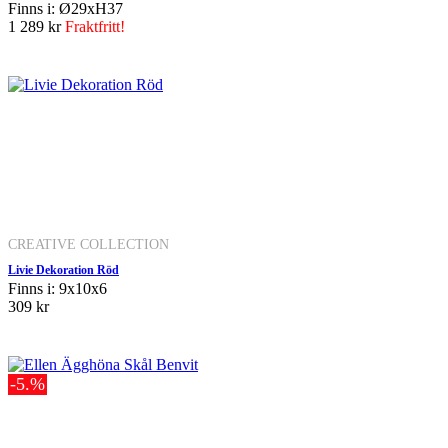
Finns i: Ø29xH37
1 289 kr
Fraktfritt!
CREATIVE COLLECTION
Livie Dekoration Röd
Finns i: 9x10x6
309 kr
-5.%