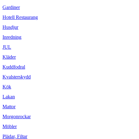
Gardiner
Hotell Restaurang
Husdjur
Inredning
JUL
Kläder
Kuddfodral
Kvalsterskydd
Kök
Lakan
Mattor
Morgonrockar
Möbler
Plädar, Filtar