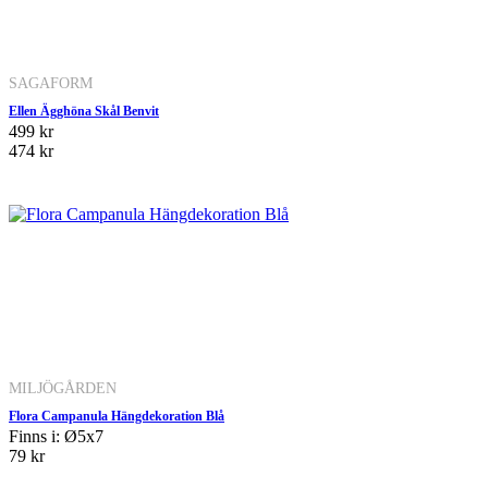
SAGAFORM
Ellen Ägghöna Skål Benvit
499 kr
474 kr
MILJÖGÅRDEN
Flora Campanula Hängdekoration Blå
Finns i: Ø5x7
79 kr