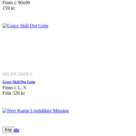
Finns i: 90x90
159 kr
MILJÖGÅRDEN
Grace Skål Dot Grön
Finns i: L, S
Från
529 kr
Mer info
Mer info
Mer info
Mer info
Mer info
Mer info
Mer info