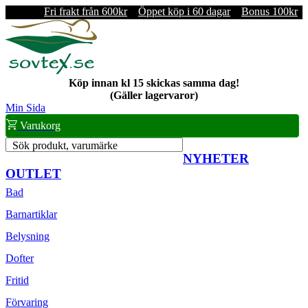
Fri frakt från 600kr
Öppet köp i 60 dagar
Bonus 100kr
Köp innan kl 15 skickas samma dag!
(Gäller lagervaror)
Min Sida
Varukorg
Sök produkt, varumärke
NYHETER
OUTLET
Bad
Barnartiklar
Belysning
Dofter
Fritid
Förvaring