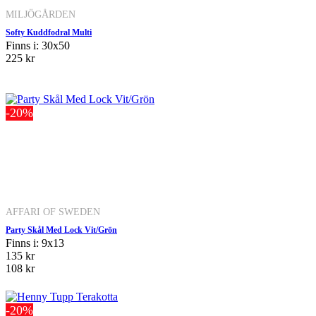
MILJÖGÅRDEN
Softy Kuddfodral Multi
Finns i: 30x50
225 kr
-20%
AFFARI OF SWEDEN
Party Skål Med Lock Vit/Grön
Finns i: 9x13
135 kr
108 kr
-20%