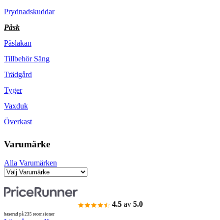
Prydnadskuddar
Påsk
Påslakan
Tillbehör Säng
Trädgård
Tyger
Vaxduk
Överkast
Varumärke
Alla Varumärken
4.5
av
5.0
baserad på 235 recensioner