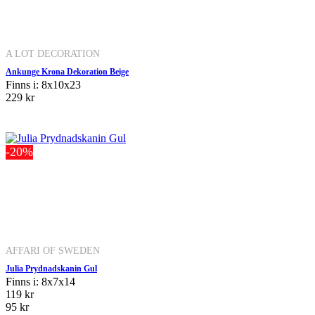
A LOT DECORATION
Ankunge Krona Dekoration Beige
Finns i: 8x10x23
229 kr
-20%
AFFARI OF SWEDEN
Julia Prydnadskanin Gul
Finns i: 8x7x14
119 kr
95 kr