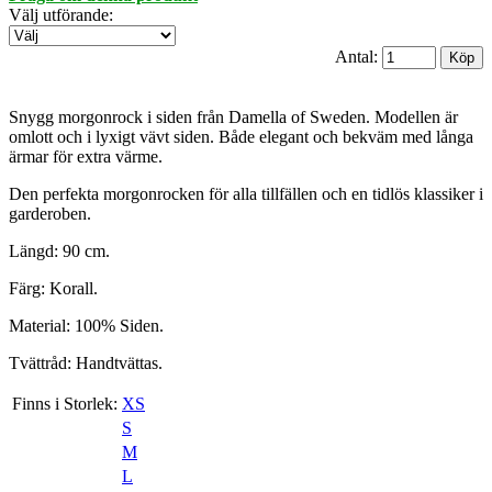
Välj utförande
:
Antal:
Snygg morgonrock i siden från Damella of Sweden. Modellen är
omlott och i lyxigt vävt siden. Både elegant och bekväm med långa
ärmar för extra värme.
Den perfekta morgonrocken för alla tillfällen och en tidlös klassiker i
garderoben.
Längd: 90 cm.
Färg: Korall.
Material: 100% Siden.
Tvättråd: Handtvättas.
Finns i Storlek:
XS
S
M
L