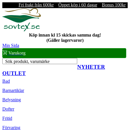
Fri frakt från 600kr
Öppet köp i 60 dagar
Bonus 100kr
Köp innan kl 15 skickas samma dag!
(Gäller lagervaror)
Min Sida
Varukorg
Sök produkt, varumärke
NYHETER
OUTLET
Bad
Barnartiklar
Belysning
Dofter
Fritid
Förvaring