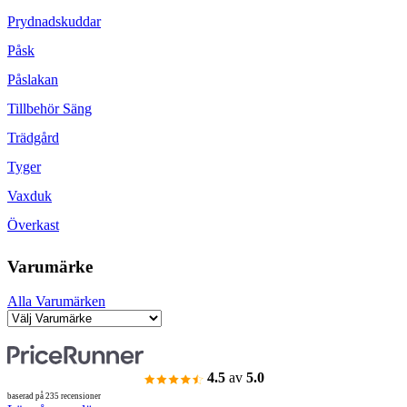
Prydnadskuddar
Påsk
Påslakan
Tillbehör Säng
Trädgård
Tyger
Vaxduk
Överkast
Varumärke
Alla Varumärken
4.5
av
5.0
baserad på 235 recensioner