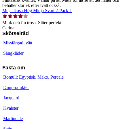
Fantastisk kvalitet. Väntar på att tvätta för att se att det håller och
behåller storlek efter tvätt också.
Meja Trosa Hög Midja Svart 2-Pack L
Mjuk och fin trosa. Sitter perfekt.
Carina
Skötselråd
Missfärgad tvätt
Sängkläder
Fakta om
Bomull: Egyptisk, Mako, Percale
Dunprodukter
Jacquard
Kvalster
Martindale
Satin