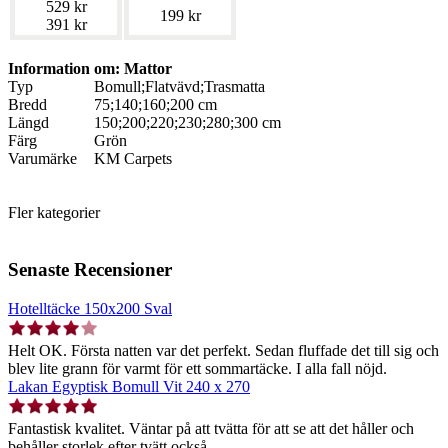
529 kr
199 kr
391 kr
Information om: Mattor
Typ
Bomull;Flatvävd;Trasmatta
Bredd
75;140;160;200 cm
Längd
150;200;220;230;280;300 cm
Färg
Grön
Varumärke
KM Carpets
Fler kategorier
Senaste Recensioner
Hotelltäcke 150x200 Sval
Helt OK. Första natten var det perfekt. Sedan fluffade det till sig och
blev lite grann för varmt för ett sommartäcke. I alla fall nöjd.
Lakan Egyptisk Bomull Vit 240 x 270
Fantastisk kvalitet. Väntar på att tvätta för att se att det håller och
behåller storlek efter tvätt också.