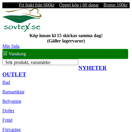
Fri frakt från 600kr
Öppet köp i 60 dagar
Bonus 100kr
Köp innan kl 15 skickas samma dag!
(Gäller lagervaror)
Min Sida
Varukorg
Sök produkt, varumärke
NYHETER
OUTLET
Bad
Barnartiklar
Belysning
Dofter
Fritid
Förvaring