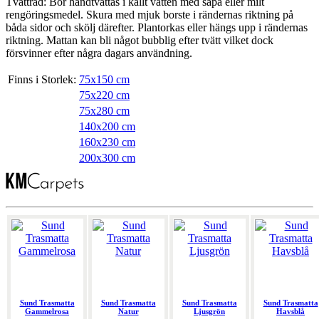
Tvättråd: Bör handtvättas i kallt vatten med såpa eller milt
rengöringsmedel. Skura med mjuk borste i rändernas riktning på
båda sidor och skölj därefter. Plantorkas eller hängs upp i rändernas
riktning. Mattan kan bli något bubblig efter tvätt vilket dock
försvinner efter några dagars användning.
Finns i Storlek:
75x150 cm
75x220 cm
75x280 cm
140x200 cm
160x230 cm
200x300 cm
Sund Trasmatta
Sund Trasmatta
Sund Trasmatta
Sund Trasmatta
Gammelrosa
Natur
Ljusgrön
Havsblå