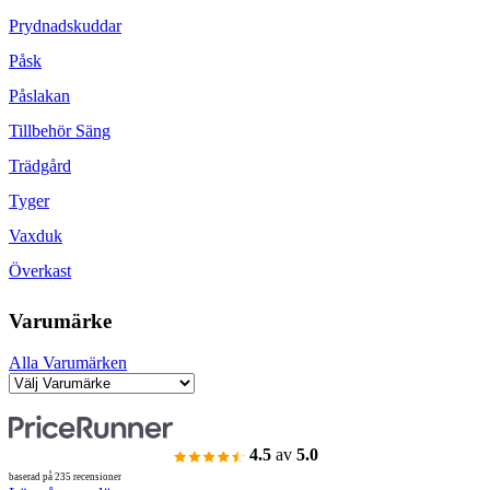
Prydnadskuddar
Påsk
Påslakan
Tillbehör Säng
Trädgård
Tyger
Vaxduk
Överkast
Varumärke
Alla Varumärken
4.5
av
5.0
baserad på 235 recensioner