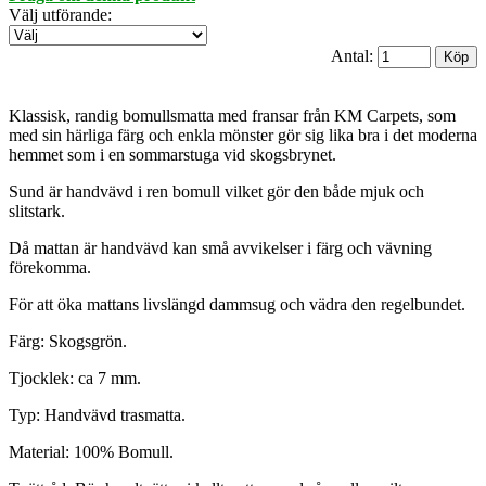
Välj utförande
:
Antal:
Klassisk, randig bomullsmatta med fransar från KM Carpets, som
med sin härliga färg och enkla mönster gör sig lika bra i det moderna
hemmet som i en sommarstuga vid skogsbrynet.
Sund är handvävd i ren bomull vilket gör den både mjuk och
slitstark.
Då mattan är handvävd kan små avvikelser i färg och vävning
förekomma.
För att öka mattans livslängd dammsug och vädra den regelbundet.
Färg: Skogsgrön.
Tjocklek: ca 7 mm.
Typ: Handvävd trasmatta.
Material: 100% Bomull.