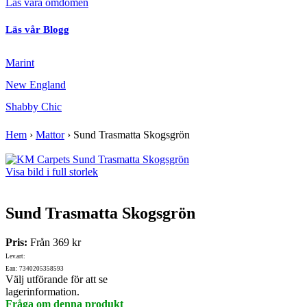
Läs våra omdömen
Läs vår Blogg
Marint
New England
Shabby Chic
Hem
›
Mattor
›
Sund Trasmatta Skogsgrön
Visa bild i full storlek
Sund Trasmatta Skogsgrön
Pris:
Från
369 kr
Lev.art:
Ean: 7340205358593
Välj utförande för att se
lagerinformation.
Fråga om denna produkt