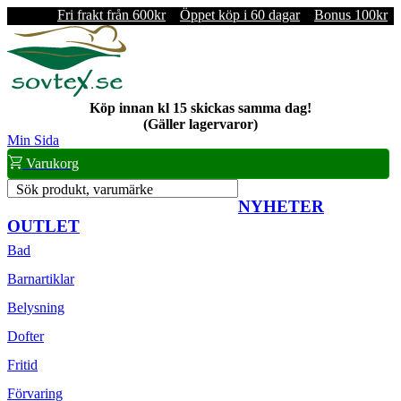
Fri frakt från 600kr
Öppet köp i 60 dagar
Bonus 100kr
Köp innan kl 15 skickas samma dag!
(Gäller lagervaror)
Min Sida
Varukorg
Sök produkt, varumärke
NYHETER
OUTLET
Bad
Barnartiklar
Belysning
Dofter
Fritid
Förvaring