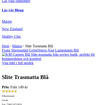
Läs våra omdömen
Läs vår Blogg
Marint
New England
Shabby Chic
Hem
›
Mattor
›
Slite Trasmatta Blå
Franz Sherpapläd Grön
Omera Äng Lampskärm Blå
Visa bild i full storlek
Slite Trasmatta Blå
Pris:
Från
149 kr
8 Recensioner
Lev.art:
Ean: 7340124753059