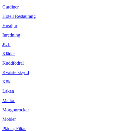
Gardiner
Hotell Restaurang
Husdjur
Inredning
JUL
Kläder
Kuddfodral
Kvalsterskydd
Kök
Lakan
Mattor
Morgonrockar
Möbler
Plädar, Filtar