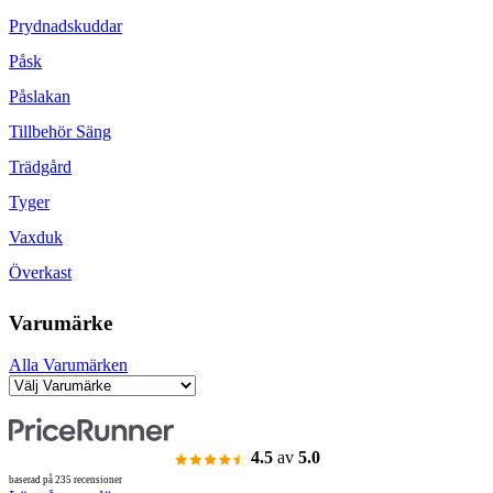
Prydnadskuddar
Påsk
Påslakan
Tillbehör Säng
Trädgård
Tyger
Vaxduk
Överkast
Varumärke
Alla Varumärken
4.5
av
5.0
baserad på 235 recensioner