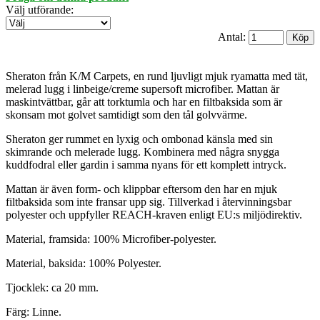
Välj utförande
:
Antal:
Sheraton från K/M Carpets, en rund ljuvligt mjuk ryamatta med tät,
melerad lugg i linbeige/creme supersoft microfiber. Mattan är
maskintvättbar, går att torktumla och har en filtbaksida som är
skonsam mot golvet samtidigt som den tål golvvärme.
Sheraton ger rummet en lyxig och ombonad känsla med sin
skimrande och melerade lugg. Kombinera med några snygga
kuddfodral eller gardin i samma nyans för ett komplett intryck.
Mattan är även form- och klippbar eftersom den har en mjuk
filtbaksida som inte fransar upp sig. Tillverkad i återvinningsbar
polyester och uppfyller REACH-kraven enligt EU:s miljödirektiv.
Material, framsida: 100% Microfiber-polyester.
Material, baksida: 100% Polyester.
Tjocklek: ca 20 mm.
Färg: Linne.