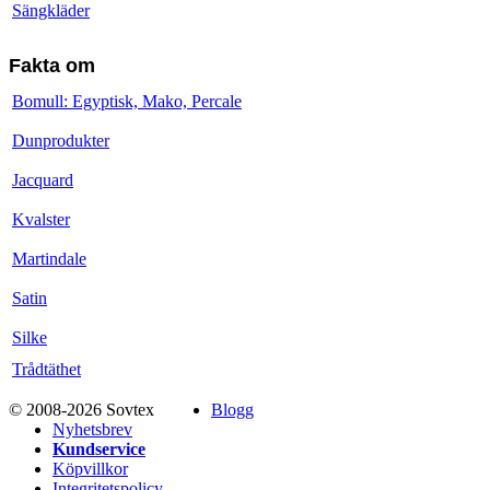
Sängkläder
Fakta om
Bomull: Egyptisk, Mako, Percale
Dunprodukter
Jacquard
Kvalster
Martindale
Satin
Silke
Trådtäthet
© 2008-2026 Sovtex
Blogg
Nyhetsbrev
Kundservice
Köpvillkor
Integritetspolicy