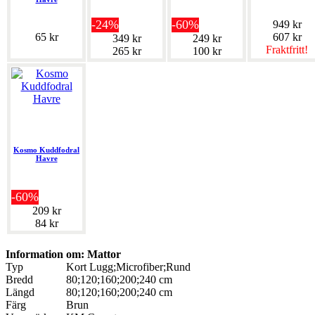
-24%
-60%
949 kr
65 kr
607 kr
349 kr
249 kr
Fraktfritt!
265 kr
100 kr
Kosmo Kuddfodral
Havre
-60%
209 kr
84 kr
Information om: Mattor
Typ
Kort Lugg;Microfiber;Rund
Bredd
80;120;160;200;240 cm
Längd
80;120;160;200;240 cm
Färg
Brun