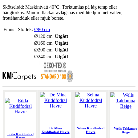
Skötselråd: Maskintvätt 40°C. Torktumlas på låg temp eller
hängtorkas. Mindre fläckar avlägsnas med lite ljummet vatten,
frottéhandduk eller mjuk borste.
Finns i Storlek:
Ø80 cm
Ø120 cm
Utgått
Ø160 cm
Utgått
Ø200 cm
Utgått
Ø240 cm
Utgått
De Mina
Selma Kuddfodral
Wells Taklampa
Kuddfodral Havre
Havre
Beige
Edda Kuddfodral
Havre