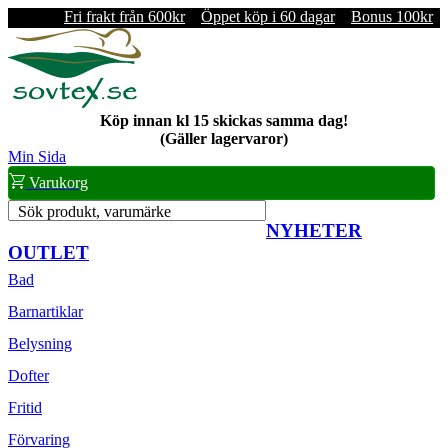
Fri frakt från 600kr
Öppet köp i 60 dagar
Bonus 100kr
Köp innan kl 15 skickas samma dag!
(Gäller lagervaror)
Min Sida
Varukorg
Sök produkt, varumärke
NYHETER
OUTLET
Bad
Barnartiklar
Belysning
Dofter
Fritid
Förvaring