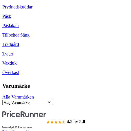
Prydnadskuddar
Påsk
Påslakan
Tillbehör Säng
Trädgård
Tyger
Vaxduk
Överkast
Varumärke
Alla Varumärken
4.5
av
5.0
baserad på 235 recensioner