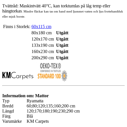
Tvättråd: Maskintvätt 40°C, kan torktumlas på låg temp eller
hängtorkas
. Mindre fläckar kan tas om hand med ljummet vatten och ljus frottehandduk
eller mjuk borste.
Finns i Storlek:
60x115 cm
80x180 cm
Utgått
120x170 cm
Utgått
133x190 cm
Utgått
160x230 cm
Utgått
200x290 cm
Utgått
Information om: Mattor
Typ
Ryamatta
Bredd
60;80;120;135;160;200 cm
Längd
120;170;180;190;230;290 cm
Färg
Blå
Varumärke
KM Carpets