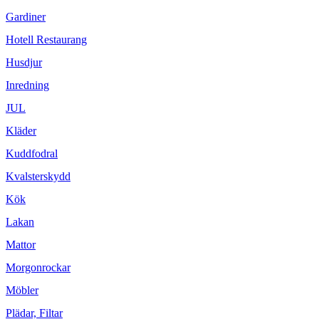
Gardiner
Hotell Restaurang
Husdjur
Inredning
JUL
Kläder
Kuddfodral
Kvalsterskydd
Kök
Lakan
Mattor
Morgonrockar
Möbler
Plädar, Filtar