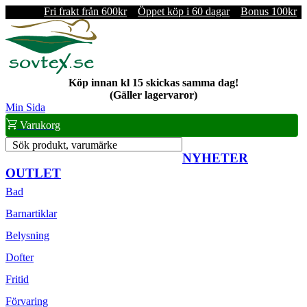
Fri frakt från 600kr
Öppet köp i 60 dagar
Bonus 100kr
Köp innan kl 15 skickas samma dag!
(Gäller lagervaror)
Min Sida
Varukorg
Sök produkt, varumärke
NYHETER
OUTLET
Bad
Barnartiklar
Belysning
Dofter
Fritid
Förvaring