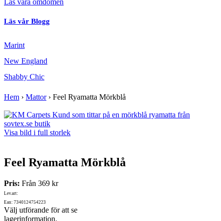
Läs våra omdömen
Läs vår Blogg
Marint
New England
Shabby Chic
Hem
›
Mattor
›
Feel Ryamatta Mörkblå
Visa bild i full storlek
Feel Ryamatta Mörkblå
Pris:
Från
369 kr
Lev.art:
Ean: 7340124754223
Välj utförande för att se
lagerinformation.