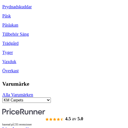
Prydnadskuddar
Påsk
Påslakan
Tillbehör Säng
Trädgård
Tyger
Vaxduk
Överkast
Varumärke
Alla Varumärken
4.5
av
5.0
baserad på 235 recensioner