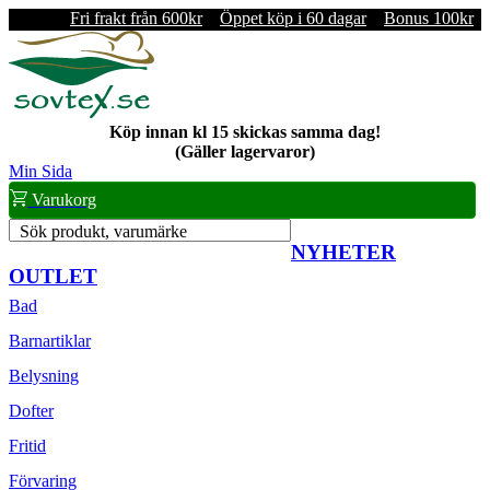
Fri frakt från 600kr
Öppet köp i 60 dagar
Bonus 100kr
Köp innan kl 15 skickas samma dag!
(Gäller lagervaror)
Min Sida
Varukorg
Sök produkt, varumärke
NYHETER
OUTLET
Bad
Barnartiklar
Belysning
Dofter
Fritid
Förvaring