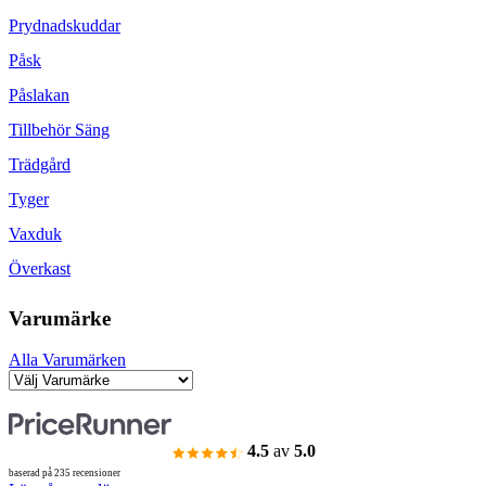
Prydnadskuddar
Påsk
Påslakan
Tillbehör Säng
Trädgård
Tyger
Vaxduk
Överkast
Varumärke
Alla Varumärken
4.5
av
5.0
baserad på 235 recensioner