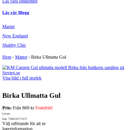
Läs våra omdömen
Läs vår Blogg
Marint
New England
Shabby Chic
Hem
›
Mattor
›
Birka Ullmatta Gul
Visa bild i full storlek
Birka Ullmatta Gul
Pris:
Från
869 kr
Fraktfritt!
Lev.art:
Ean: 7340124771572
Välj utförande för att se
lagerinformation.