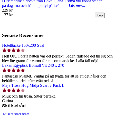
DJ/Brandman docka från Love Diana. Roma vill rädda staden
på dagarna och hålla i partyt på kvällen.
Läs mer...
229 kr
137 kr
Senaste Recensioner
Hotelltäcke 150x200 Sval
Helt OK. Första natten var det perfekt. Sedan fluffade det till sig och
blev lite grann för varmt för ett sommartäcke. I alla fall nöjd.
Lakan Egyptisk Bomull Vit 240 x 270
Fantastisk kvalitet. Väntar på att tvätta för att se att det håller och
behåller storlek efter tvätt också.
Meja Trosa Hög Midja Svart 2-Pack L
Mjuk och fin trosa. Sitter perfekt.
Carina
Skötselråd
Missfärgad tvätt