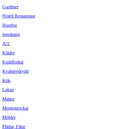
Gardiner
Hotell Restaurang
Husdjur
Inredning
JUL
Kläder
Kuddfodral
Kvalsterskydd
Kök
Lakan
Mattor
Morgonrockar
Möbler
Plädar, Filtar