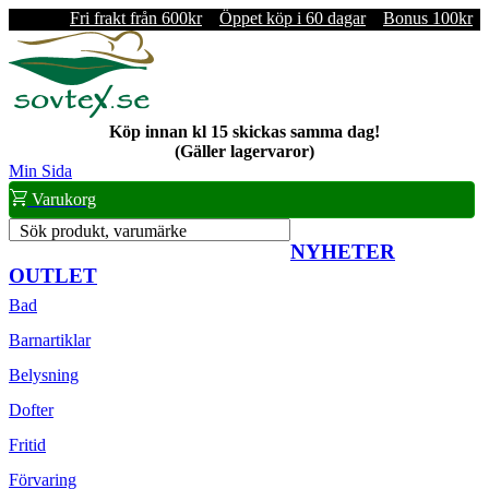
Fri frakt från 600kr
Öppet köp i 60 dagar
Bonus 100kr
Köp innan kl 15 skickas samma dag!
(Gäller lagervaror)
Min Sida
Varukorg
Sök produkt, varumärke
NYHETER
OUTLET
Bad
Barnartiklar
Belysning
Dofter
Fritid
Förvaring