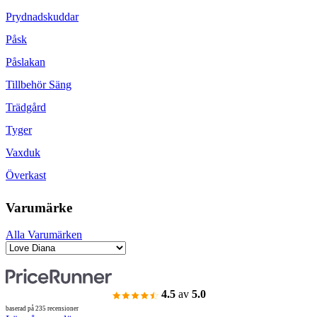
Prydnadskuddar
Påsk
Påslakan
Tillbehör Säng
Trädgård
Tyger
Vaxduk
Överkast
Varumärke
Alla Varumärken
4.5
av
5.0
baserad på 235 recensioner