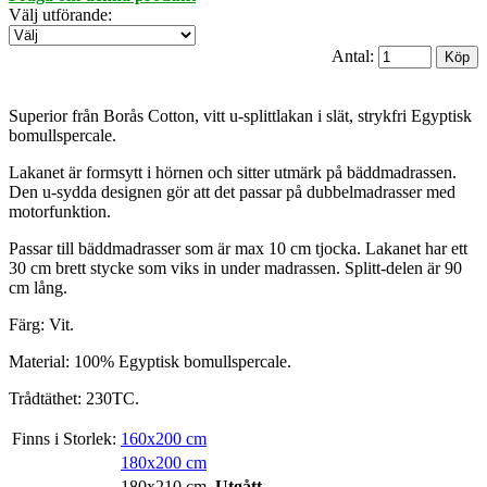
Välj utförande
:
Antal:
Superior från Borås Cotton, vitt u-splittlakan i slät, strykfri Egyptisk
bomullspercale.
Lakanet är formsytt i hörnen och sitter utmärk på bäddmadrassen.
Den u-sydda designen gör att det passar på dubbelmadrasser med
motorfunktion.
Passar till bäddmadrasser som är max 10 cm tjocka. Lakanet har ett
30 cm brett stycke som viks in under madrassen. Splitt-delen är 90
cm lång.
Färg: Vit.
Material: 100% Egyptisk bomullspercale.
Trådtäthet: 230TC.
Finns i Storlek:
160x200 cm
180x200 cm
180x210 cm
Utgått