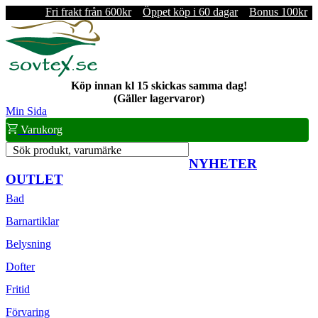
Fri frakt från 600kr
Öppet köp i 60 dagar
Bonus 100kr
Köp innan kl 15 skickas samma dag!
(Gäller lagervaror)
Min Sida
Varukorg
Sök produkt, varumärke
NYHETER
OUTLET
Bad
Barnartiklar
Belysning
Dofter
Fritid
Förvaring