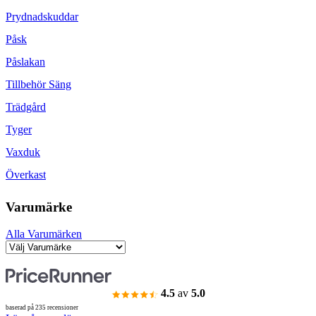
Prydnadskuddar
Påsk
Påslakan
Tillbehör Säng
Trädgård
Tyger
Vaxduk
Överkast
Varumärke
Alla Varumärken
4.5
av
5.0
baserad på 235 recensioner