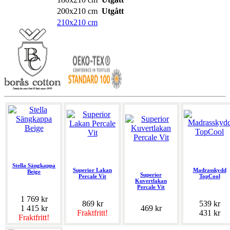
200x210 cm
Utgått
210x210 cm
Stella Sängkappa
Superior Lakan
Madrasskydd
Beige
Superior
Percale Vit
TopCool
Kuvertlakan
Percale Vit
1 769 kr
869 kr
539 kr
1 415 kr
469 kr
Fraktfritt!
431 kr
Fraktfritt!