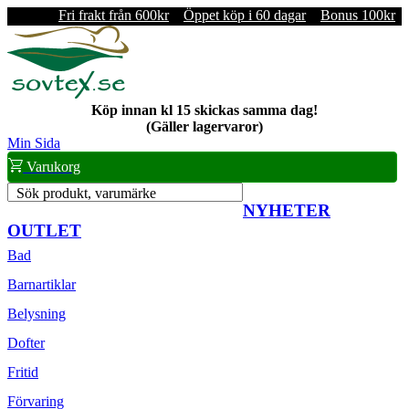
Fri frakt från 600kr
Öppet köp i 60 dagar
Bonus 100kr
Köp innan kl 15 skickas samma dag!
(Gäller lagervaror)
Min Sida
Varukorg
Sök produkt, varumärke
NYHETER
OUTLET
Bad
Barnartiklar
Belysning
Dofter
Fritid
Förvaring