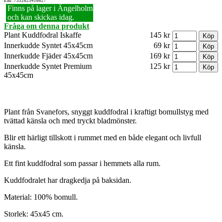
Ean: 7332623416627
Finns på lager i Ängelholm
och kan skickas idag.
Fråga om denna produkt
Plant Kuddfodral Iskaffe
145 kr
Innerkudde Syntet 45x45cm
69 kr
Innerkudde Fjäder 45x45cm
169 kr
Innerkudde Syntet Premium
125 kr
45x45cm
Plant från Svanefors, snyggt kuddfodral i kraftigt bomullstyg med
tvättad känsla och med tryckt bladmönster.
Blir ett härligt tillskott i rummet med en både elegant och livfull
känsla.
Ett fint kuddfodral som passar i hemmets alla rum.
Kuddfodralet har dragkedja på baksidan.
Material: 100% bomull.
Storlek: 45x45 cm.