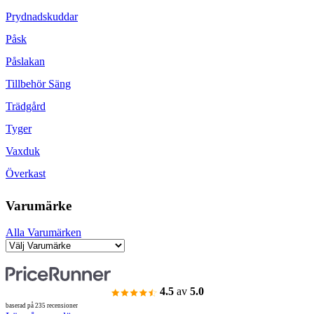
Prydnadskuddar
Påsk
Påslakan
Tillbehör Säng
Trädgård
Tyger
Vaxduk
Överkast
Varumärke
Alla Varumärken
4.5
av
5.0
baserad på 235 recensioner