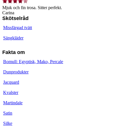
Mjuk och fin trosa. Sitter perfekt.
Carina
Skötselråd
Missfärgad tvätt
Sängkläder
Fakta om
Bomull: Egyptisk, Mako, Percale
Dunprodukter
Jacquard
Kvalster
Martindale
Satin
Silke