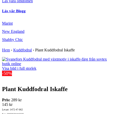
Läs våra omdömen
Läs vår Blogg
Marint
New England
Shabby Chic
Hem
›
Kuddfodral
›
Plant Kuddfodral Iskaffe
Visa bild i full storlek
-50%
Plant Kuddfodral Iskaffe
Pris:
289 kr
145 kr
Lev.art: 1472-47-062