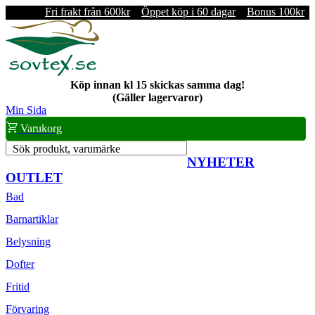
Fri frakt från 600kr
Öppet köp i 60 dagar
Bonus 100kr
Köp innan kl 15 skickas samma dag!
(Gäller lagervaror)
Min Sida
Varukorg
Sök produkt, varumärke
NYHETER
OUTLET
Bad
Barnartiklar
Belysning
Dofter
Fritid
Förvaring