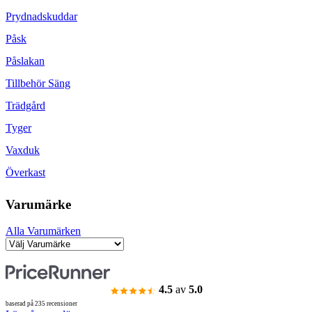
Prydnadskuddar
Påsk
Påslakan
Tillbehör Säng
Trädgård
Tyger
Vaxduk
Överkast
Varumärke
Alla Varumärken
4.5
av
5.0
baserad på 235 recensioner