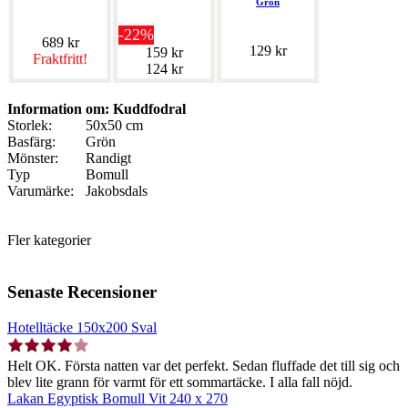
Grön
-22%
689 kr
129 kr
159 kr
Fraktfritt!
124 kr
Information om: Kuddfodral
Storlek:
50x50 cm
Basfärg:
Grön
Mönster:
Randigt
Typ
Bomull
Varumärke:
Jakobsdals
Fler kategorier
Senaste Recensioner
Hotelltäcke 150x200 Sval
Helt OK. Första natten var det perfekt. Sedan fluffade det till sig och
blev lite grann för varmt för ett sommartäcke. I alla fall nöjd.
Lakan Egyptisk Bomull Vit 240 x 270