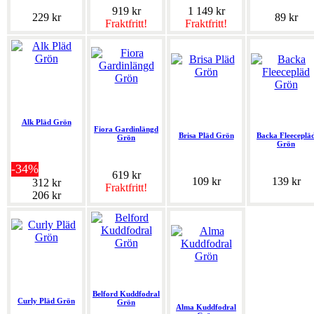
919 kr
1 149 kr
229 kr
89 kr
Fraktfritt!
Fraktfritt!
Alk Pläd Grön
Fiora Gardinlängd
Brisa Pläd Grön
Backa Fleeceplä
Grön
Grön
-34%
619 kr
109 kr
139 kr
312 kr
Fraktfritt!
206 kr
Belford Kuddfodral
Curly Pläd Grön
Grön
Alma Kuddfodral