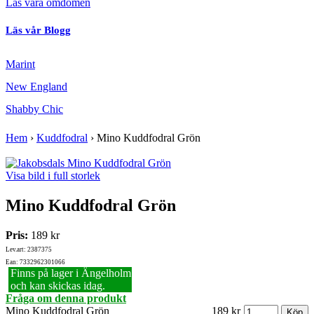
Läs våra omdömen
Läs vår Blogg
Marint
New England
Shabby Chic
Hem
›
Kuddfodral
›
Mino Kuddfodral Grön
Visa bild i full storlek
Mino Kuddfodral Grön
Pris:
189 kr
Lev.art: 2387375
Ean: 7332962301066
Finns på lager i Ängelholm
och kan skickas idag.
Fråga om denna produkt
Mino Kuddfodral Grön
189 kr