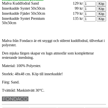
Malva Kuddfodral Sand
129 kr
Innerkudde Syntet 50x50cm
99 kr
Innerkudde Fjäder 50x50cm
179 kr
Innerkudde Syntet Premium
135 kr
50x50cm
Malva från Fondaco är ett snyggt och stilrent kuddfodral, tillverkat i
polyester.
Den mjuka färgen skapar en lugn atmosfär som kompletterar
resterande inredning.
Material: 100% Polyester.
Storlek: 48x48 cm. Köp till innerkudde!
Färg: Sand.
Tvättråd: Maskintvätt 30°C.