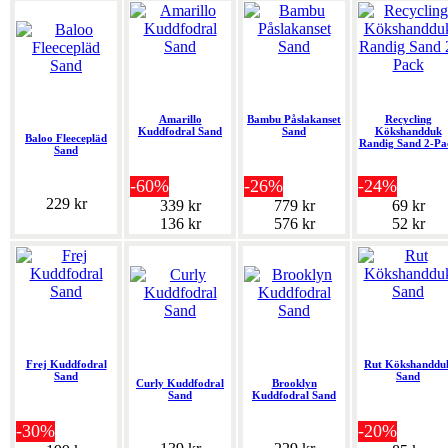
Amarillo
Bambu Påslakanset
Recycling
Kuddfodral Sand
Sand
Kökshandduk
Baloo Fleecepläd
Randig Sand 2-Pa
Sand
-60%
-26%
-24%
229 kr
339 kr
779 kr
69 kr
136 kr
576 kr
52 kr
Frej Kuddfodral
Rut Kökshanddu
Sand
Sand
Curly Kuddfodral
Brooklyn
Sand
Kuddfodral Sand
-30%
-20%