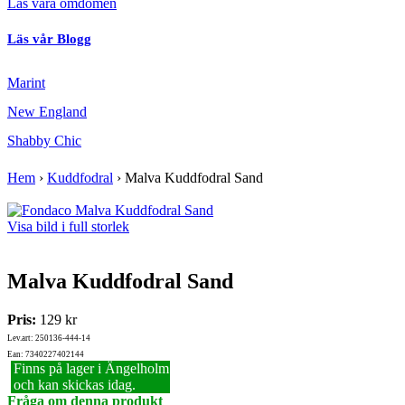
Läs våra omdömen
Läs vår Blogg
Marint
New England
Shabby Chic
Hem
›
Kuddfodral
›
Malva Kuddfodral Sand
Visa bild i full storlek
Malva Kuddfodral Sand
Pris:
129 kr
Lev.art: 250136-444-14
Ean: 7340227402144
Finns på lager i Ängelholm
och kan skickas idag.
Fråga om denna produkt