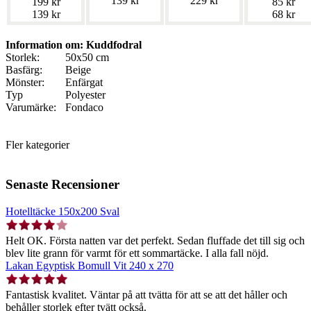
139 kr
229 kr
199 kr
85 kr
139 kr
68 kr
Information om: Kuddfodral
Storlek:
50x50 cm
Basfärg:
Beige
Mönster:
Enfärgat
Typ
Polyester
Varumärke:
Fondaco
Fler kategorier
Senaste Recensioner
Hotelltäcke 150x200 Sval
Helt OK. Första natten var det perfekt. Sedan fluffade det till sig och
blev lite grann för varmt för ett sommartäcke. I alla fall nöjd.
Lakan Egyptisk Bomull Vit 240 x 270
Fantastisk kvalitet. Väntar på att tvätta för att se att det håller och
behåller storlek efter tvätt också.