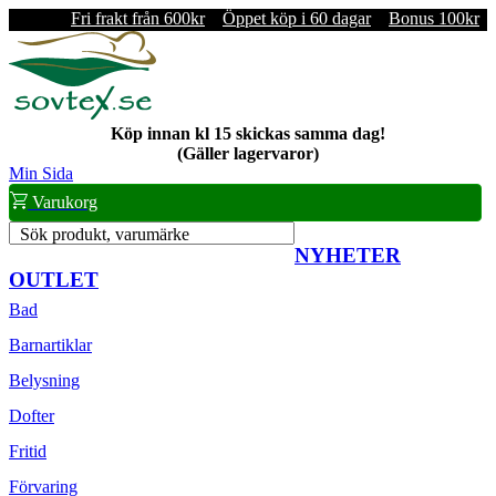
Fri frakt från 600kr
Öppet köp i 60 dagar
Bonus 100kr
Köp innan kl 15 skickas samma dag!
(Gäller lagervaror)
Min Sida
Varukorg
Sök produkt, varumärke
NYHETER
OUTLET
Bad
Barnartiklar
Belysning
Dofter
Fritid
Förvaring