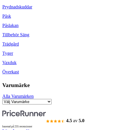
Prydnadskuddar
Påsk
Påslakan
Tillbehör Säng
Trädgård
Tyger
Vaxduk
Överkast
Varumärke
Alla Varumärken
4.5
av
5.0
baserad på 235 recensioner