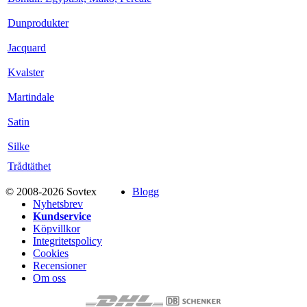
Dunprodukter
Jacquard
Kvalster
Martindale
Satin
Silke
Trådtäthet
© 2008-2026 Sovtex
Blogg
Nyhetsbrev
Kundservice
Köpvillkor
Integritetspolicy
Cookies
Recensioner
Om oss