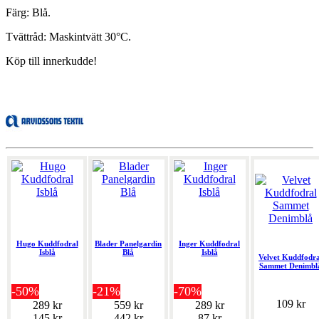
Färg: Blå.
Tvättråd: Maskintvätt 30°C.
Köp till innerkudde!
Hugo Kuddfodral
Blader Panelgardin
Inger Kuddfodral
Isblå
Blå
Isblå
Velvet Kuddfodra
Sammet Denimbl
-50%
-21%
-70%
109 kr
289 kr
559 kr
289 kr
145 kr
442 kr
87 kr