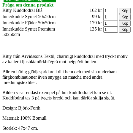
Fråga om denna produkt
Kitty Kuddfodral Blå
162 kr
Innerkudde Syntet 50x50cm
99 kr
Innerkudde Fjäder 50x50cm
179 kr
Innerkudde Syntet Premium
135 kr
50x50cm
Kitty från Arvidssons Textil, charmigt kuddfodral med tryckt motiv
av katter i ljusblå/mörkblå/grå mot beige/vit botten.
Blir en härlig glädjespridare i ditt hem och med sin underbara
färgkombinationer även snygga att matcha med andra
inredningstextilier.
Bilden visar endast exempel på hur kuddfodralet kan se ut.
Kuddfodral tas 3 på tygets bredd och kan därför skilja sig åt.
Design: Björk-Forth.
Material: 100% Bomull.
Storlek: 47x47 cm.