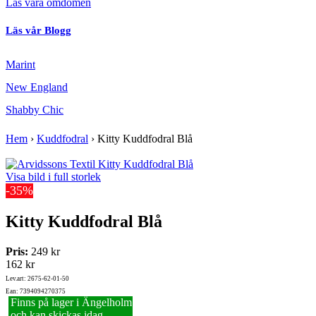
Läs våra omdömen
Läs vår Blogg
Marint
New England
Shabby Chic
Hem
›
Kuddfodral
›
Kitty Kuddfodral Blå
Visa bild i full storlek
-35%
Kitty Kuddfodral Blå
Pris:
249 kr
162 kr
Lev.art: 2675-62-01-50
Ean: 7394094270375
Finns på lager i Ängelholm
och kan skickas idag.