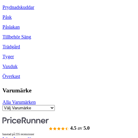
Prydnadskuddar
Påsk
Påslakan
Tillbehör Säng
Trädgård
Tyger
Vaxduk
Överkast
Varumärke
Alla Varumärken
4.5
av
5.0
baserad på 235 recensioner