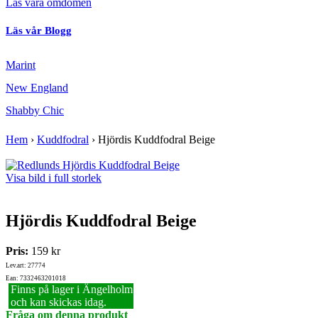
Läs våra omdömen
Läs vår Blogg
Marint
New England
Shabby Chic
Hem
›
Kuddfodral
›
Hjördis Kuddfodral Beige
Visa bild i full storlek
Hjördis Kuddfodral Beige
Pris:
159 kr
Lev.art: 27774
Ean: 7332463201018
Finns på lager i Ängelholm
och kan skickas idag.
Fråga om denna produkt