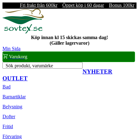
Fri frakt från 600kr
Öppet köp i 60 dagar
Bonus 100kr
Köp innan kl 15 skickas samma dag!
(Gäller lagervaror)
Min Sida
Varukorg
Sök produkt, varumärke
NYHETER
OUTLET
Bad
Barnartiklar
Belysning
Dofter
Fritid
Förvaring