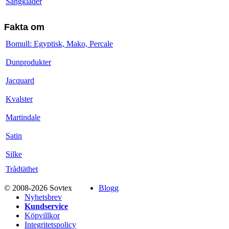
Sängkläder
Fakta om
Bomull: Egyptisk, Mako, Percale
Dunprodukter
Jacquard
Kvalster
Martindale
Satin
Silke
Trådtäthet
© 2008-2026 Sovtex
Blogg
Nyhetsbrev
Kundservice
Köpvillkor
Integritetspolicy