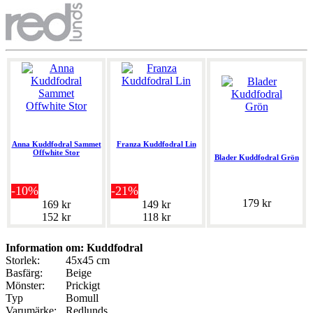
Anna Kuddfodral Sammet
Franza Kuddfodral Lin
Offwhite Stor
Blader Kuddfodral Grön
-10%
-21%
179 kr
169 kr
149 kr
152 kr
118 kr
Information om: Kuddfodral
Storlek:
45x45 cm
Basfärg:
Beige
Mönster:
Prickigt
Typ
Bomull
Varumärke:
Redlunds