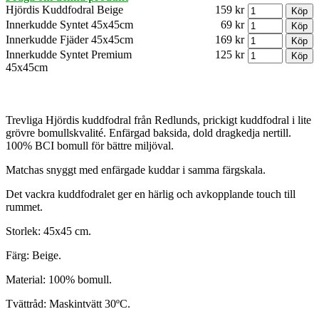
Hjördis Kuddfodral Beige
159 kr
Innerkudde Syntet 45x45cm
69 kr
Innerkudde Fjäder 45x45cm
169 kr
Innerkudde Syntet Premium
125 kr
45x45cm
Trevliga Hjördis kuddfodral från Redlunds, prickigt kuddfodral i lite
grövre bomullskvalité. Enfärgad baksida, dold dragkedja nertill.
100% BCI bomull för bättre miljöval.
Matchas snyggt med enfärgade kuddar i samma färgskala.
Det vackra kuddfodralet ger en härlig och avkopplande touch till
rummet.
Storlek: 45x45 cm.
Färg: Beige.
Material: 100% bomull.
Tvättråd: Maskintvätt 30ºC.