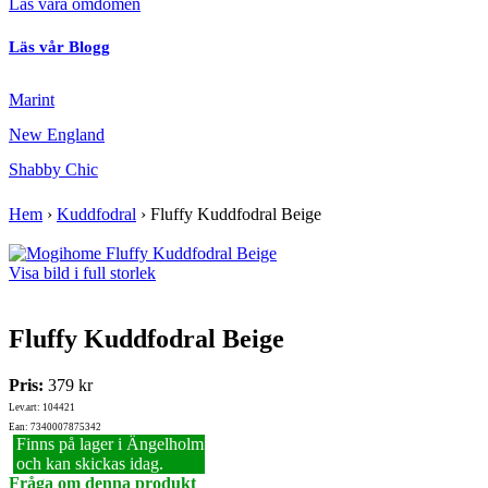
Läs våra omdömen
Läs vår Blogg
Marint
New England
Shabby Chic
Hem
›
Kuddfodral
›
Fluffy Kuddfodral Beige
Visa bild i full storlek
Fluffy Kuddfodral Beige
Pris:
379 kr
Lev.art: 104421
Ean: 7340007875342
Finns på lager i Ängelholm
och kan skickas idag.
Fråga om denna produkt