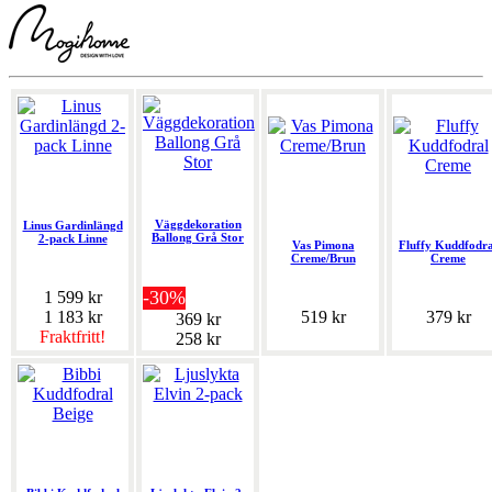
Väggdekoration
Linus Gardinlängd
Ballong Grå Stor
2-pack Linne
Vas Pimona
Fluffy Kuddfodra
Creme/Brun
Creme
-30%
1 599 kr
1 183 kr
519 kr
379 kr
369 kr
Fraktfritt!
258 kr