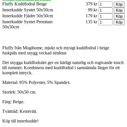
Fluffy Kuddfodral Beige
379 kr
Innerkudde Syntet 50x50cm
99 kr
Innerkudde Fjäder 50x50cm
179 kr
Innerkudde Syntet Premium
135 kr
50x50cm
Fluffy från Mogihome, mjukt och mysigt kuddfodral i beige
fuskpäls med snygg veckad struktur.
Det snygga kuddfodralet ger en härligt naturlig och rogivande touch
till rummet. Kombinera med kuddfodral i samstämda färger för ett
komplett intryck.
Material: 95% Polyester, 5% Spandex.
Storlek: 50x50 cm.
Färg: Beige.
Tvättråd: Kemtvätt.
Köp till innerkudde!