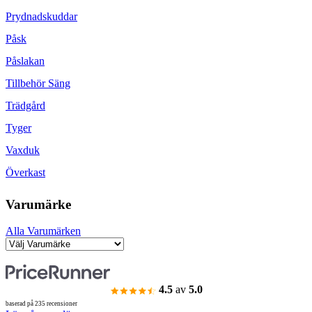
Prydnadskuddar
Påsk
Påslakan
Tillbehör Säng
Trädgård
Tyger
Vaxduk
Överkast
Varumärke
Alla Varumärken
4.5
av
5.0
baserad på 235 recensioner