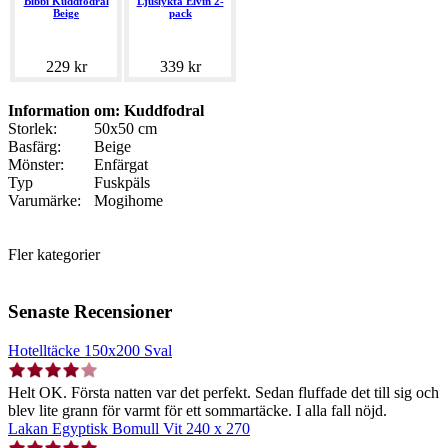
Bibbi Kuddfodral
Ljuslykta Elvin 2-
Beige
pack
229 kr
339 kr
Information om: Kuddfodral
Storlek:
50x50 cm
Basfärg:
Beige
Mönster:
Enfärgat
Typ
Fuskpäls
Varumärke:
Mogihome
Fler kategorier
Senaste Recensioner
Hotelltäcke 150x200 Sval
Helt OK. Första natten var det perfekt. Sedan fluffade det till sig och
blev lite grann för varmt för ett sommartäcke. I alla fall nöjd.
Lakan Egyptisk Bomull Vit 240 x 270