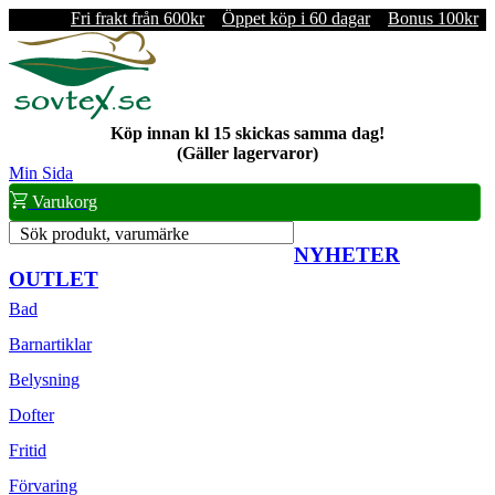
Fri frakt från 600kr
Öppet köp i 60 dagar
Bonus 100kr
Köp innan kl 15 skickas samma dag!
(Gäller lagervaror)
Min Sida
Varukorg
Sök produkt, varumärke
NYHETER
OUTLET
Bad
Barnartiklar
Belysning
Dofter
Fritid
Förvaring