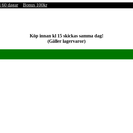
i 60 dagar
Bonus 100kr
Köp innan kl 15 skickas samma dag!
(Gäller lagervaror)