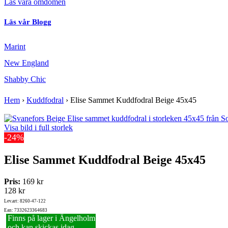
Läs våra omdömen
Läs vår Blogg
Marint
New England
Shabby Chic
Hem
›
Kuddfodral
›
Elise Sammet Kuddfodral Beige 45x45
Visa bild i full storlek
-24%
Elise Sammet Kuddfodral Beige 45x45
Pris:
169 kr
128 kr
Lev.art: 8260-47-122
Ean: 7332623364683
Finns på lager i Ängelholm
och kan skickas idag.