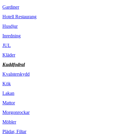
Gardiner
Hotell Restaurang
Husdjur
Inredning
JUL
Kläder
Kuddfodral
Kvalsterskydd
Kök
Lakan
Mattor
Morgonrockar
Möbler
Plädar, Filtar