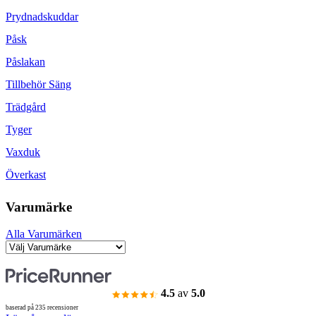
Prydnadskuddar
Påsk
Påslakan
Tillbehör Säng
Trädgård
Tyger
Vaxduk
Överkast
Varumärke
Alla Varumärken
4.5
av
5.0
baserad på 235 recensioner