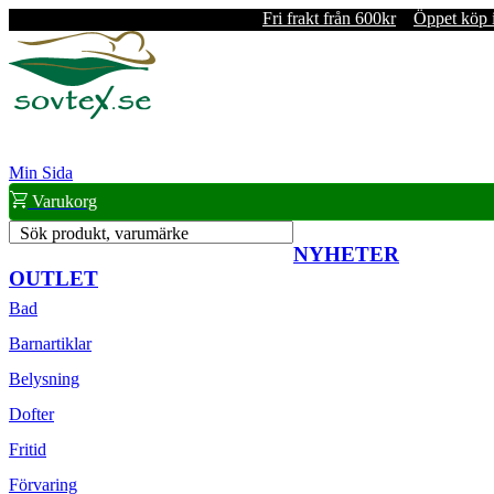
Fri frakt från 600kr
Öppet köp 
Min Sida
Varukorg
Sök produkt, varumärke
NYHETER
OUTLET
Bad
Barnartiklar
Belysning
Dofter
Fritid
Förvaring