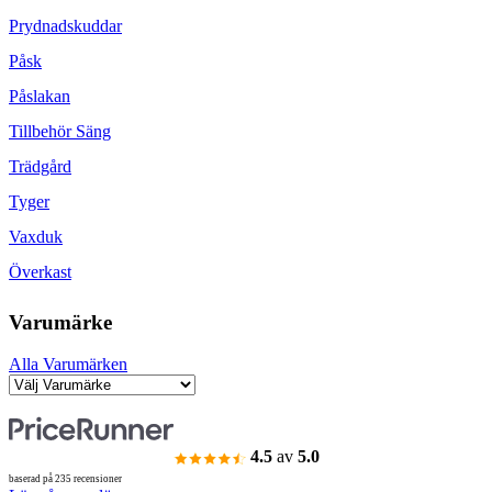
Prydnadskuddar
Påsk
Påslakan
Tillbehör Säng
Trädgård
Tyger
Vaxduk
Överkast
Varumärke
Alla Varumärken
4.5
av
5.0
baserad på 235 recensioner