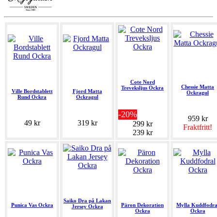
Cote Nord
Chessie Matta
Treveksljus Ockra
Ville Bordstablett
Fjord Matta
Ockragul
Rund Ockra
Ockragul
-20%
959 kr
49 kr
319 kr
299 kr
Fraktfritt!
239 kr
Saiko Dra på Lakan
Punica Vas Ockra
Päron Dekoration
Mylla Kuddfodra
Jersey Ockra
Ockra
Ockra