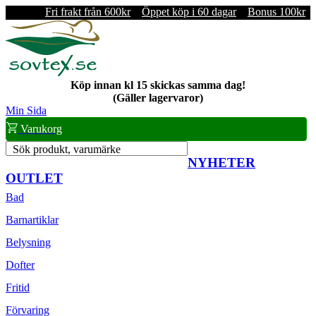
Fri frakt från 600kr
Öppet köp i 60 dagar
Bonus 100kr
Köp innan kl 15 skickas samma dag!
(Gäller lagervaror)
Min Sida
Varukorg
Sök produkt, varumärke
NYHETER
OUTLET
Bad
Barnartiklar
Belysning
Dofter
Fritid
Förvaring