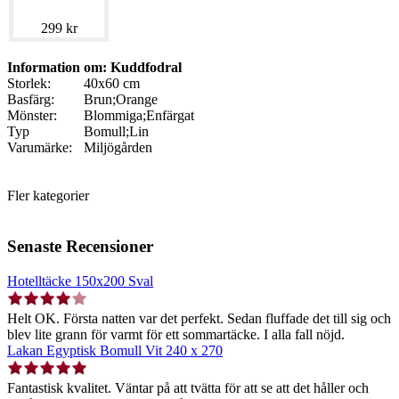
299 kr
Information om: Kuddfodral
Storlek:
40x60 cm
Basfärg:
Brun;Orange
Mönster:
Blommiga;Enfärgat
Typ
Bomull;Lin
Varumärke:
Miljögården
Fler kategorier
Senaste Recensioner
Hotelltäcke 150x200 Sval
Helt OK. Första natten var det perfekt. Sedan fluffade det till sig och
blev lite grann för varmt för ett sommartäcke. I alla fall nöjd.
Lakan Egyptisk Bomull Vit 240 x 270
Fantastisk kvalitet. Väntar på att tvätta för att se att det håller och