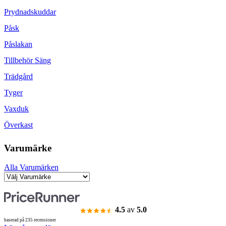
Prydnadskuddar
Påsk
Påslakan
Tillbehör Säng
Trädgård
Tyger
Vaxduk
Överkast
Varumärke
Alla Varumärken
4.5
av
5.0
baserad på 235 recensioner