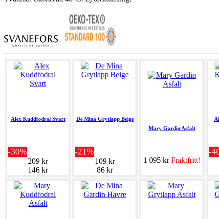
Alex Kuddfodral Svart
De Mina Grytlapp Beige
A
Mary Gardin Asfalt
-30%
-21%
-4
1 095 kr
Fraktfritt!
209 kr
109 kr
146 kr
86 kr