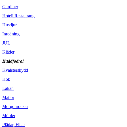
Gardiner
Hotell Restaurang
Husdjur
Inredning
JUL
Kläder
Kuddfodral
Kvalsterskydd
Kök
Lakan
Mattor
Morgonrockar
Möbler
Plädar, Filtar