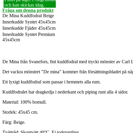
och kan skickas idag.
Fråga om denna produkt
De Mina Kuddfodral Beige
Innerkudde Syntet 45x45cm
Innerkudde Fjäder 45x45cm
Innerkudde Syntet Premium
45x45cm
De Mina från Svanefors, fint kuddfodral med tryckt mönster av Carl
Det vackra mönstret "De mina" kommer från försättningsbladet på nå
Ett lyxigt kuddfodral som passar i hemmets alla rum.
Kuddfodralet har dragkedja i nederkant och piping runt alla 4 sidor.
Material: 100% bomull.
Storlek: 45x45 cm.
Färg: Beige.
Tvättråd: Skontvätt 40°C. Ej torktumling.