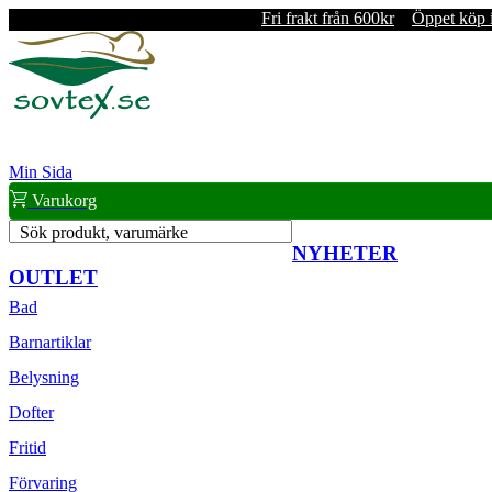
Fri frakt från 600kr
Öppet köp 
Min Sida
Varukorg
Sök produkt, varumärke
NYHETER
OUTLET
Bad
Barnartiklar
Belysning
Dofter
Fritid
Förvaring