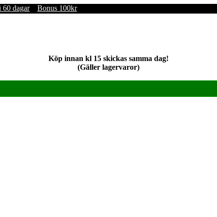
i 60 dagar
Bonus 100kr
Köp innan kl 15 skickas samma dag!
(Gäller lagervaror)