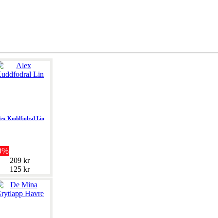
lex Kuddfodral Lin
0%
209 kr
125 kr