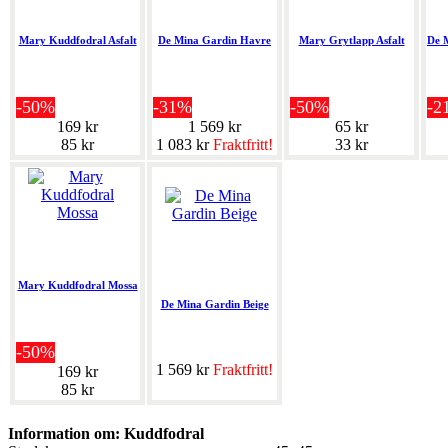
Mary Kuddfodral Asfalt
De Mina Gardin Havre
Mary Grytlapp Asfalt
De 
-50%
-31%
-50%
-2
169 kr
1 569 kr
65 kr
85 kr
1 083 kr
Fraktfritt!
33 kr
Mary Kuddfodral Mossa
De Mina Gardin Beige
-50%
1 569 kr
Fraktfritt!
169 kr
85 kr
Information om: Kuddfodral