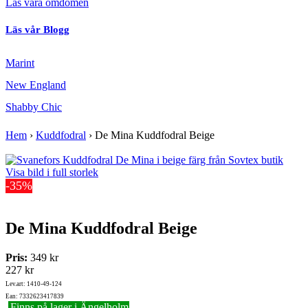
Läs våra omdömen
Läs vår Blogg
Marint
New England
Shabby Chic
Hem
›
Kuddfodral
›
De Mina Kuddfodral Beige
Visa bild i full storlek
-35%
De Mina Kuddfodral Beige
Pris:
349 kr
227 kr
Lev.art: 1410-49-124
Ean: 7332623417839
Finns på lager i Ängelholm