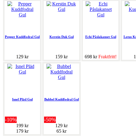
Pepper Kuddfodral Gul
Kerstin Duk Gul
Echi Påslakanset Gul
Lotus K
129 kr
159 kr
698 kr
Fraktfritt!
1
Isnel Pläd Gul
Bubbel Kuddfodral Gul
-10%
-50%
199 kr
129 kr
179 kr
65 kr