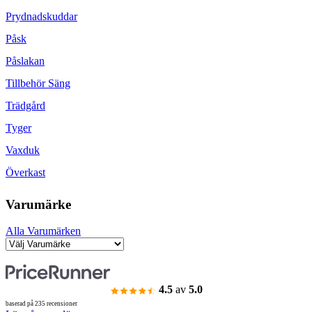
Prydnadskuddar
Påsk
Påslakan
Tillbehör Säng
Trädgård
Tyger
Vaxduk
Överkast
Varumärke
Alla Varumärken
4.5
av
5.0
baserad på 235 recensioner