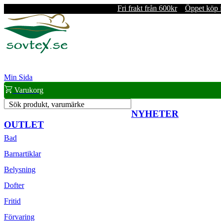
Fri frakt från 600kr
Öppet köp 
Min Sida
Varukorg
Sök produkt, varumärke
NYHETER
OUTLET
Bad
Barnartiklar
Belysning
Dofter
Fritid
Förvaring