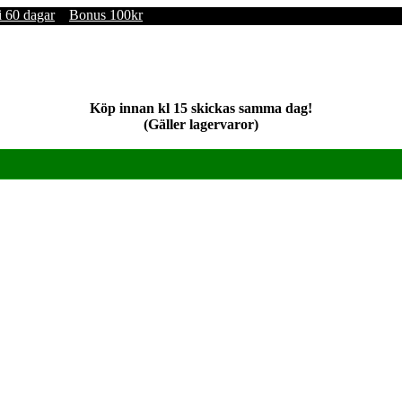
i 60 dagar
Bonus 100kr
Köp innan kl 15 skickas samma dag!
(Gäller lagervaror)