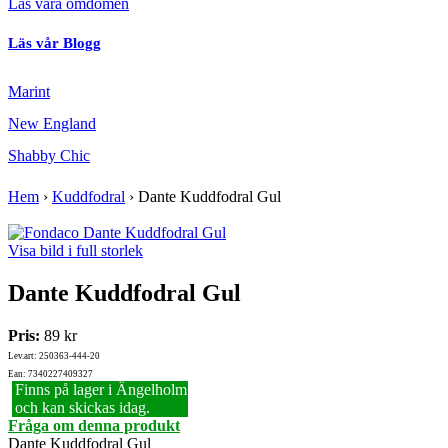
Läs våra omdömen
Läs vår Blogg
Marint
New England
Shabby Chic
Hem
›
Kuddfodral
›
Dante Kuddfodral Gul
Visa bild i full storlek
Dante Kuddfodral Gul
Pris:
89 kr
Lev.art: 250363-444-20
Ean: 7340227409327
Finns på lager i Ängelholm
och kan skickas idag.
Fråga om denna produkt
Dante Kuddfodral Gul