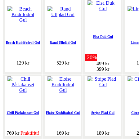
Elsa Duk Gul
Beach Kuddfodral Gul
Rand Ullpläd Gul
Limo
-20%
129 kr
529 kr
1
499 kr
399 kr
Chill Påslakanset Gul
Eloise Kuddfodral Gul
Stripe Pläd Gul
Citr
769 kr
Fraktfritt!
169 kr
189 kr
2