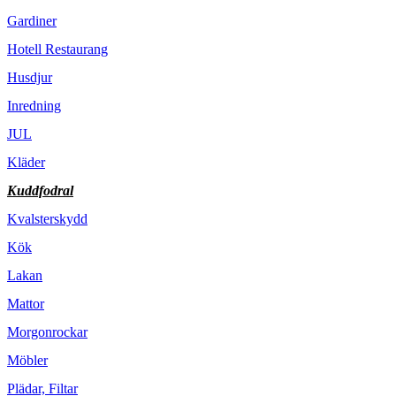
Gardiner
Hotell Restaurang
Husdjur
Inredning
JUL
Kläder
Kuddfodral
Kvalsterskydd
Kök
Lakan
Mattor
Morgonrockar
Möbler
Plädar, Filtar