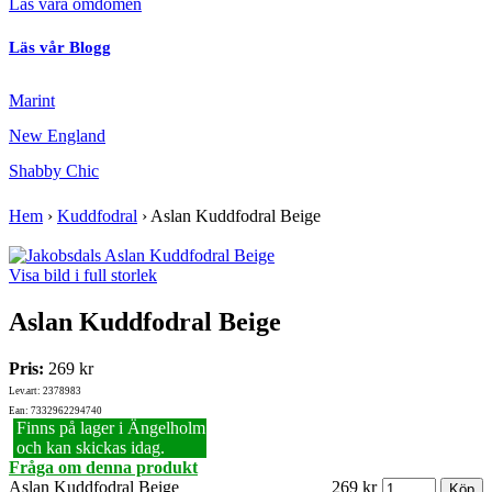
Läs våra omdömen
Läs vår Blogg
Marint
New England
Shabby Chic
Hem
›
Kuddfodral
›
Aslan Kuddfodral Beige
Visa bild i full storlek
Aslan Kuddfodral Beige
Pris:
269 kr
Lev.art: 2378983
Ean: 7332962294740
Finns på lager i Ängelholm
och kan skickas idag.
Fråga om denna produkt
Aslan Kuddfodral Beige
269 kr