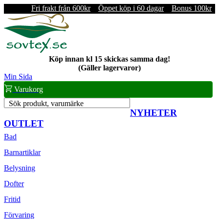
Fri frakt från 600kr
Öppet köp i 60 dagar
Bonus 100kr
Köp innan kl 15 skickas samma dag!
(Gäller lagervaror)
Min Sida
Varukorg
Sök produkt, varumärke
NYHETER
OUTLET
Bad
Barnartiklar
Belysning
Dofter
Fritid
Förvaring