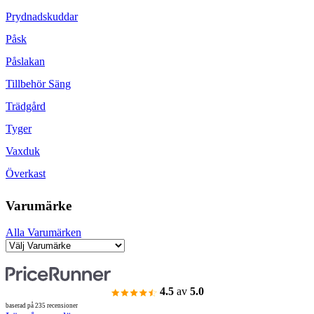
Prydnadskuddar
Påsk
Påslakan
Tillbehör Säng
Trädgård
Tyger
Vaxduk
Överkast
Varumärke
Alla Varumärken
4.5
av
5.0
baserad på 235 recensioner