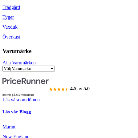
Trädgård
Tyger
Vaxduk
Överkast
Varumärke
Alla Varumärken
4.5
av
5.0
baserad på 235 recensioner
Läs våra omdömen
Läs vår Blogg
Marint
New England