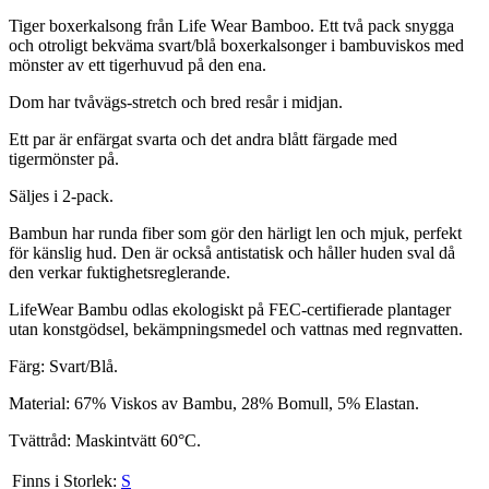
Tiger boxerkalsong från Life Wear Bamboo. Ett två pack snygga
och otroligt bekväma svart/blå boxerkalsonger i bambuviskos med
mönster av ett tigerhuvud på den ena.
Dom har tvåvägs-stretch och bred resår i midjan.
Ett par är enfärgat svarta och det andra blått färgade med
tigermönster på.
Säljes i 2-pack.
Bambun har runda fiber som gör den härligt len och mjuk, perfekt
för känslig hud. Den är också antistatisk och håller huden sval då
den verkar fuktighetsreglerande.
LifeWear Bambu odlas ekologiskt på FEC-certifierade plantager
utan konstgödsel, bekämpningsmedel och vattnas med regnvatten.
Färg: Svart/Blå.
Material: 67% Viskos av Bambu, 28% Bomull, 5% Elastan.
Tvättråd: Maskintvätt 60°C.
Finns i Storlek:
S