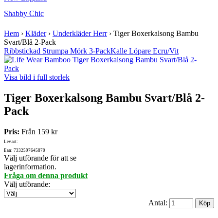
Shabby Chic
Hem
›
Kläder
›
Underkläder Herr
›
Tiger Boxerkalsong Bambu
Svart/Blå 2-Pack
Ribbstickad Strumpa Mörk 3-Pack
Kalle Löpare Ecru/Vit
Visa bild i full storlek
Tiger Boxerkalsong Bambu Svart/Blå 2-
Pack
Pris:
Från
159 kr
Lev.art:
Ean: 7332597645870
Välj utförande för att se
lagerinformation.
Fråga om denna produkt
Välj utförande
:
Antal: