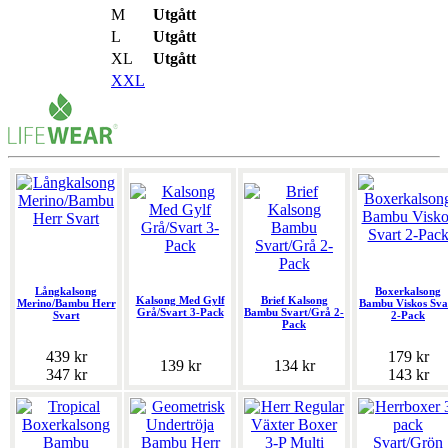
M
Utgått
L
Utgått
XL
Utgått
XXL
Långkalsong
Boxerkalsong
Kalsong Med Gylf
Brief Kalsong
Merino/Bambu Herr
Bambu Viskos Sva
Grå/Svart 3-Pack
Bambu Svart/Grå 2-
Svart
2-Pack
Pack
439 kr
179 kr
139 kr
134 kr
347 kr
143 kr