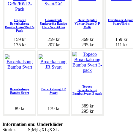
Tropical
Geometrisk
Herr Regular
Herrboxer 3-pac
Boxerkalsong
Undertröja Bambu
Växter Boxer 3-P
Svart/Grön
Bambu Grön/Röd 2-
Herr Svart/Grå
Multi
Pack
159 kr
259 kr
369 kr
159 kr
135 kr
207 kr
295 kr
111 kr
Topeco
Boxerkalsong
Boxerkalsong JR
Boxerkalsong
Bambu Svart
Svart
Bambu Svart 3-pack
369 kr
89 kr
179 kr
295 kr
Information om: Underkläder
Storlek
S;M;L;XL;XXL