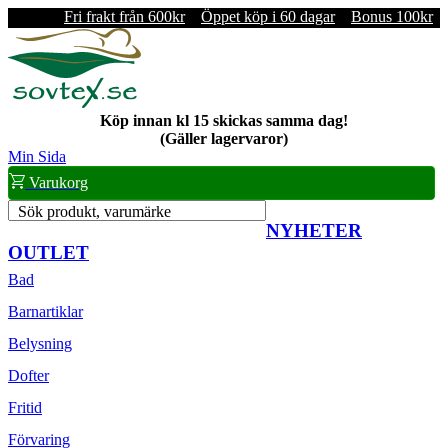
Fri frakt från 600kr
Öppet köp i 60 dagar
Bonus 100kr
Köp innan kl 15 skickas samma dag!
(Gäller lagervaror)
Min Sida
Varukorg
Sök produkt, varumärke
NYHETER
OUTLET
Bad
Barnartiklar
Belysning
Dofter
Fritid
Förvaring