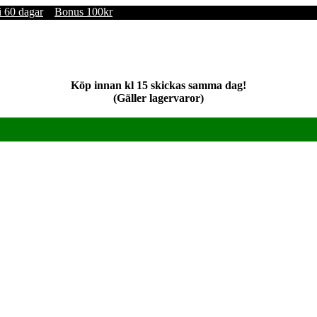
i 60 dagar
Bonus 100kr
Köp innan kl 15 skickas samma dag!
(Gäller lagervaror)