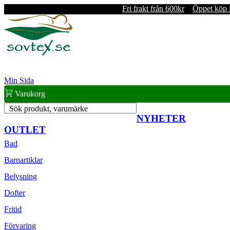
Fri frakt från 600kr
Öppet köp 
Min Sida
Varukorg
Sök produkt, varumärke
NYHETER
OUTLET
Bad
Barnartiklar
Belysning
Dofter
Fritid
Förvaring