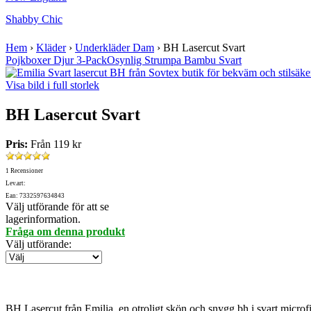
Shabby Chic
Hem
›
Kläder
›
Underkläder Dam
›
BH Lasercut Svart
Pojkboxer Djur 3-Pack
Osynlig Strumpa Bambu Svart
Visa bild i full storlek
BH Lasercut Svart
Pris:
Från
119 kr
1 Recensioner
Lev.art:
Ean: 7332597634843
Välj utförande för att se
lagerinformation.
Fråga om denna produkt
Välj utförande
:
BH Lasercut från Emilia, en otroligt skön och snygg bh i svart microf