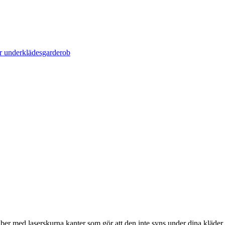
iber med laserskurna kanter som gör att den inte syns under dina kläder.