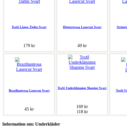
Trofé Långa Tights Svart
Hipstertrosa Lasercut Svart
Stringt
179 kr
49 kr
Trofé Underklänning Shaping Svart
Braziliantrosa Lasercut Svart
Trofé U
169 kr
45 kr
118 kr
Information om: Underkläder