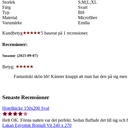
Storlek
S;M;L;XL
Färg
Svart
Typ
BH
Material
Microfiber
Varumärke
Emilia
Kundbetyg
5 baserat på
1
recensioner.
Recensioner:
Susanne (2025-09-07)
Betyg:
Fantastiskt skön bh! Känner knappt att man har den på sig me
Senaste Recensioner
Hotelltäcke 150x200 Sval
Helt OK. Första natten var det perfekt. Sedan fluffade det till sig och b
Lakan Egyptisk Bomull Vit 240 x 270