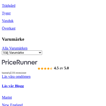
Trädgård
Tyger
Vaxduk
Överkast
Varumärke
Alla Varumärken
4.5
av
5.0
baserad på 235 recensioner
Läs våra omdömen
Läs vår Blogg
Marint
New England