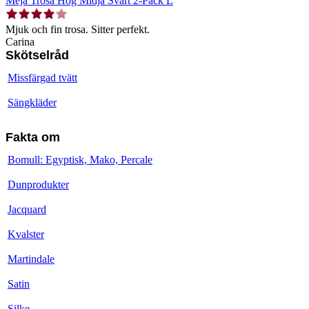
Meja Trosa Hög Midja Svart 2-Pack L
Mjuk och fin trosa. Sitter perfekt.
Carina
Skötselråd
Missfärgad tvätt
Sängkläder
Fakta om
Bomull: Egyptisk, Mako, Percale
Dunprodukter
Jacquard
Kvalster
Martindale
Satin
Silke