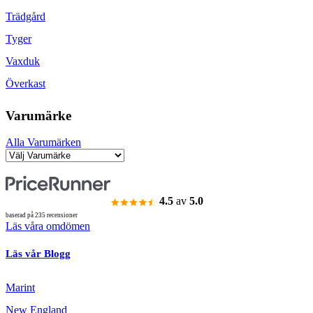
Trädgård
Tyger
Vaxduk
Överkast
Varumärke
Alla Varumärken
4.5
av
5.0
baserad på 235 recensioner
Läs våra omdömen
Läs vår Blogg
Marint
New England