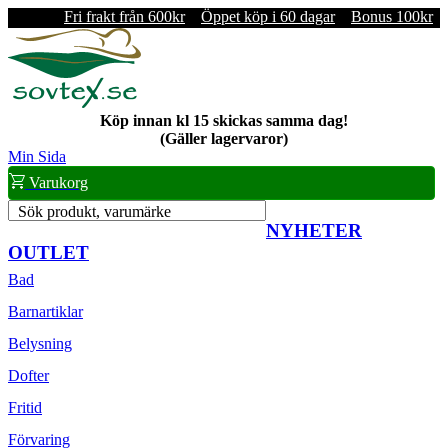
Fri frakt från 600kr
Öppet köp i 60 dagar
Bonus 100kr
Köp innan kl 15 skickas samma dag!
(Gäller lagervaror)
Min Sida
Varukorg
Sök produkt, varumärke
NYHETER
OUTLET
Bad
Barnartiklar
Belysning
Dofter
Fritid
Förvaring