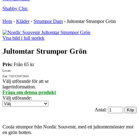
Shabby Chic
Hem
›
Kläder
›
Strumpor Dam
›
Jultomtar Strumpor Grön
Visa bild i full storlek
Jultomtar Strumpor Grön
Pris:
Från
65 kr
Lev.art:
Ean: 7331133472635
Välj utförande för att se
lagerinformation.
Fråga om denna produkt
Välj utförande
:
Antal:
Coola strumpor från Nordic Souvenir, med ett jultomtemönster mot
en grön botten.