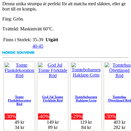
Denna unika strumpa är perfekt för att matcha med släkten, eller ge
bort till en kompis.
Färg: Grön.
Tvättråd: Maskintvätt 60°C.
Finns i Storlek:
35-39
Utgått
40-45
Tomte
God Jul Tomte
Tomtebobarnen
Tomtehus
Flaskdekoration
Förkläde Röd
Haklapp Grön
Öljettlängd Röd
Röd
-30%
-40%
-29%
-30%
49 kr
149 kr
119 kr
403 kr
34 kr
89 kr
84 kr
282 kr