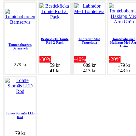
Bestickficka Tomte
Labrador Med
Tomtebobarnen
Röd 2-Pack
Tomteluva
Haklapp Med Är
Tomtebobarnen
Grön
Barnservis
-30%
-40%
-20%
279 kr
59 kr
689 kr
179 kr
41 kr
413 kr
143 kr
Tomte Stornäs LED
Röd
79 kr