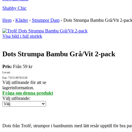
Shabby Chic
Hem
›
Kläder
›
Strumpor Dam
›
Dots Strumpa Bambu Grå/Vit 2-pac
Visa bild i full storlek
Dots Strumpa Bambu Grå/Vit 2-pack
Pris:
Från
59 kr
Lev.art:
Ean: 7321140761518
Välj utförande för att se
lagerinformation.
Fråga om denna produkt
Välj utförande
:
Dots från Trofé, strumpor i bambumix med lätt resår upptill för bra pas