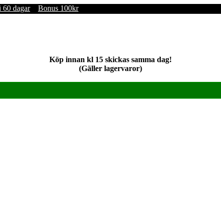
i 60 dagar
Bonus 100kr
Köp innan kl 15 skickas samma dag!
(Gäller lagervaror)