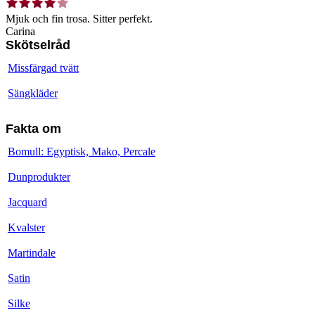
Mjuk och fin trosa. Sitter perfekt.
Carina
Skötselråd
Missfärgad tvätt
Sängkläder
Fakta om
Bomull: Egyptisk, Mako, Percale
Dunprodukter
Jacquard
Kvalster
Martindale
Satin
Silke