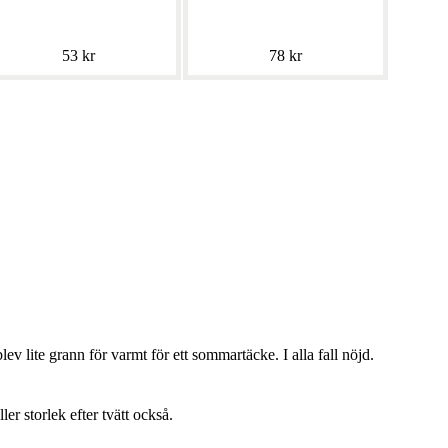
53 kr
78 kr
lev lite grann för varmt för ett sommartäcke. I alla fall nöjd.
ller storlek efter tvätt också.