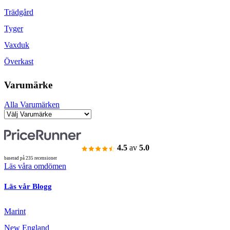
Trädgård
Tyger
Vaxduk
Överkast
Varumärke
Alla Varumärken
4.5
av
5.0
baserad på 235 recensioner
Läs våra omdömen
Läs vår Blogg
Marint
New England