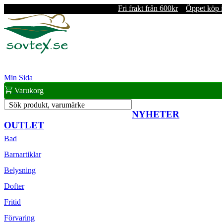
Fri frakt från 600kr
Öppet köp 
Min Sida
Varukorg
Sök produkt, varumärke
NYHETER
OUTLET
Bad
Barnartiklar
Belysning
Dofter
Fritid
Förvaring