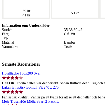
59 kr
59 kr
41 kr
Information om: Underkläder
Storlek
35-38;39-42
Färg
Grå;Vit
Typ
Material
Bambu
Varumärke
Trofe
Senaste Recensioner
Hotelltäcke 150x200 Sval
Helt OK. Första natten var det perfekt. Sedan fluffade det till sig och b
Lakan Egyptisk Bomull Vit 240 x 270
Fantastisk kvalitet. Väntar på att tvätta för att se att det håller och behå
Meja Trosa Hög Midja Svart 2-Pack L