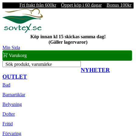
Fri frakt från 600kr
Öppet köp i 60 dagar
Bonus 100kr
Köp innan kl 15 skickas samma dag!
(Gäller lagervaror)
Min Sida
Varukorg
Sök produkt, varumärke
NYHETER
OUTLET
Bad
Barnartiklar
Belysning
Dofter
Fritid
Förvaring