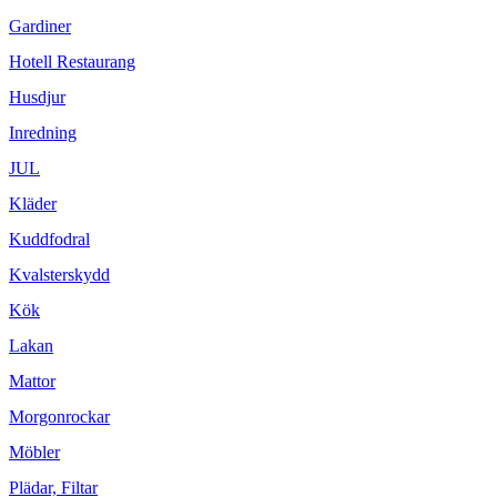
Gardiner
Hotell Restaurang
Husdjur
Inredning
JUL
Kläder
Kuddfodral
Kvalsterskydd
Kök
Lakan
Mattor
Morgonrockar
Möbler
Plädar, Filtar