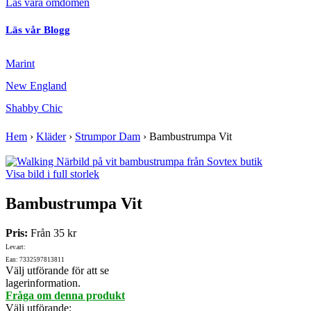
Läs våra omdömen
Läs vår Blogg
Marint
New England
Shabby Chic
Hem
›
Kläder
›
Strumpor Dam
›
Bambustrumpa Vit
Visa bild i full storlek
Bambustrumpa Vit
Pris:
Från
35 kr
Lev.art:
Ean: 7332597813811
Välj utförande för att se
lagerinformation.
Fråga om denna produkt
Välj utförande
: