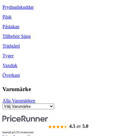
Prydnadskuddar
Påsk
Påslakan
Tillbehör Säng
Trädgård
Tyger
Vaxduk
Överkast
Varumärke
Alla Varumärken
4.5
av
5.0
baserad på 235 recensioner