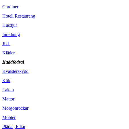
Gardiner
Hotell Restaurang
Husdjur
Inredning
JUL
Kläder
Kuddfodral
Kvalsterskydd
Kök
Lakan
Mattor
Morgonrockar
Möbler
Plädar, Filtar