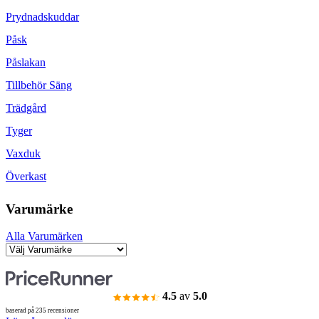
Prydnadskuddar
Påsk
Påslakan
Tillbehör Säng
Trädgård
Tyger
Vaxduk
Överkast
Varumärke
Alla Varumärken
4.5
av
5.0
baserad på 235 recensioner