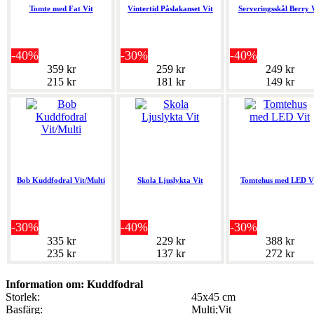
Tomte med Fat Vit
Vintertid Påslakanset Vit
Serveringsskål Berry 
-40%
-30%
-40%
359 kr
259 kr
249 kr
215 kr
181 kr
149 kr
Bob Kuddfodral Vit/Multi
Skola Ljuslykta Vit
Tomtehus med LED V
-30%
-40%
-30%
335 kr
229 kr
388 kr
235 kr
137 kr
272 kr
Information om: Kuddfodral
Storlek:
45x45 cm
Basfärg:
Multi;Vit