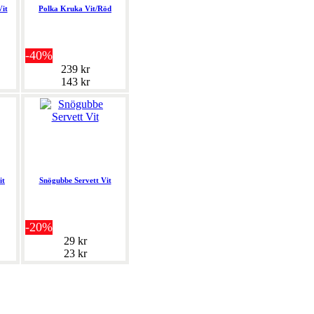
Vit
Polka Kruka Vit/Röd
-40%
239 kr
143 kr
it
Snögubbe Servett Vit
-20%
29 kr
23 kr