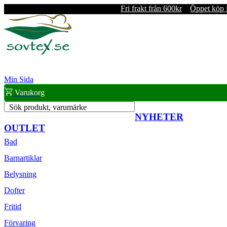
Fri frakt från 600kr
Öppet köp 
Min Sida
Varukorg
Sök produkt, varumärke
NYHETER
OUTLET
Bad
Barnartiklar
Belysning
Dofter
Fritid
Förvaring