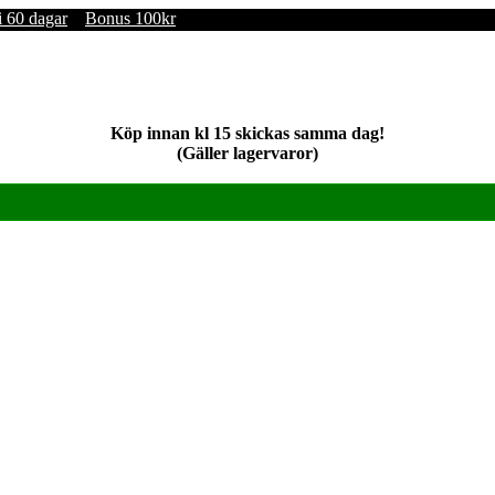
i 60 dagar
Bonus 100kr
Köp innan kl 15 skickas samma dag!
(Gäller lagervaror)