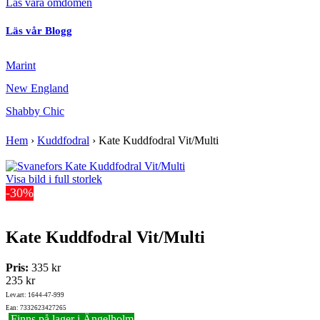
Läs våra omdömen
Läs vår Blogg
Marint
New England
Shabby Chic
Hem
›
Kuddfodral
›
Kate Kuddfodral Vit/Multi
Visa bild i full storlek
-30%
Kate Kuddfodral Vit/Multi
Pris:
335 kr
235 kr
Lev.art: 1644-47-999
Ean: 7332623427265
Finns på lager i Ängelholm