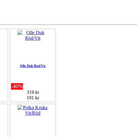
Olle Duk Röd/Vit
-40%
319 kr
191 kr