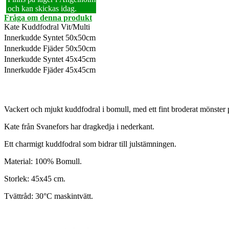
och kan skickas idag.
Fråga om denna produkt
Kate Kuddfodral Vit/Multi
Innerkudde Syntet 50x50cm
Innerkudde Fjäder 50x50cm
Innerkudde Syntet 45x45cm
Innerkudde Fjäder 45x45cm
Vackert och mjukt kuddfodral i bomull, med ett fint broderat mönster 
Kate från Svanefors har dragkedja i nederkant.
Ett charmigt kuddfodral som bidrar till julstämningen.
Material: 100% Bomull.
Storlek: 45x45 cm.
Tvättråd: 30°C maskintvätt.