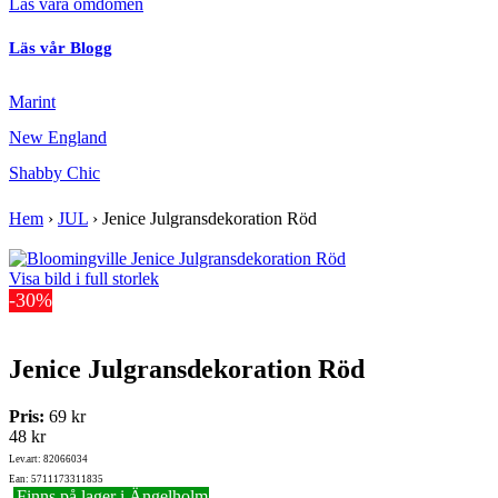
Läs våra omdömen
Läs vår Blogg
Marint
New England
Shabby Chic
Hem
›
JUL
›
Jenice Julgransdekoration Röd
Visa bild i full storlek
-30%
Jenice Julgransdekoration Röd
Pris:
69 kr
48 kr
Lev.art: 82066034
Ean: 5711173311835
Finns på lager i Ängelholm