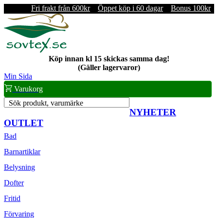
Fri frakt från 600kr
Öppet köp i 60 dagar
Bonus 100kr
Köp innan kl 15 skickas samma dag!
(Gäller lagervaror)
Min Sida
Varukorg
Sök produkt, varumärke
NYHETER
OUTLET
Bad
Barnartiklar
Belysning
Dofter
Fritid
Förvaring