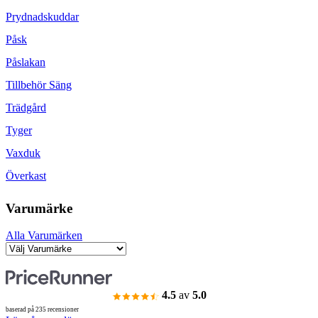
Prydnadskuddar
Påsk
Påslakan
Tillbehör Säng
Trädgård
Tyger
Vaxduk
Överkast
Varumärke
Alla Varumärken
4.5
av
5.0
baserad på 235 recensioner