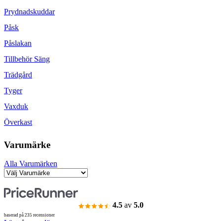
Prydnadskuddar
Påsk
Påslakan
Tillbehör Säng
Trädgård
Tyger
Vaxduk
Överkast
Varumärke
Alla Varumärken
4.5
av
5.0
baserad på 235 recensioner