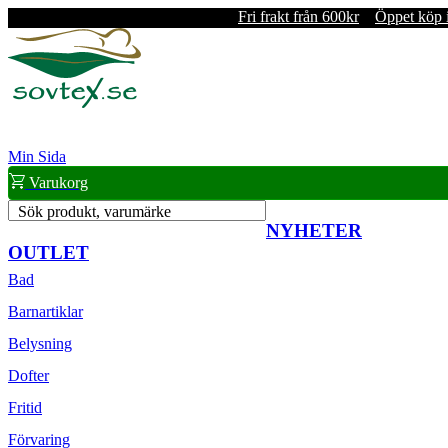
Fri frakt från 600kr
Öppet köp 
Min Sida
Varukorg
Sök produkt, varumärke
NYHETER
OUTLET
Bad
Barnartiklar
Belysning
Dofter
Fritid
Förvaring