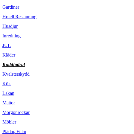
Gardiner
Hotell Restaurang
Husdjur
Inredning
JUL
Kläder
Kuddfodral
Kvalsterskydd
Kök
Lakan
Mattor
Morgonrockar
Möbler
Plädar, Filtar