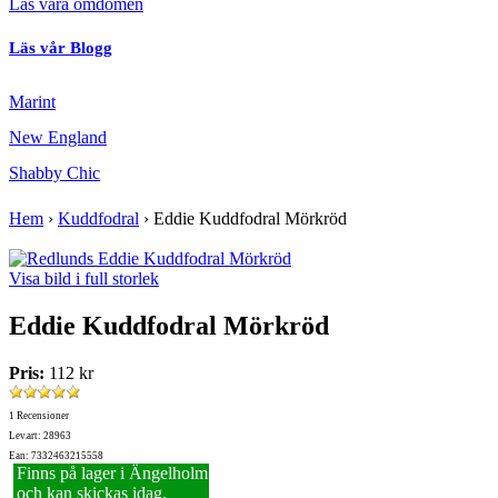
Läs våra omdömen
Läs vår Blogg
Marint
New England
Shabby Chic
Hem
›
Kuddfodral
›
Eddie Kuddfodral Mörkröd
Visa bild i full storlek
Eddie Kuddfodral Mörkröd
Pris:
112 kr
1 Recensioner
Lev.art: 28963
Ean: 7332463215558
Finns på lager i Ängelholm
och kan skickas idag.