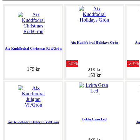
Aix Kuddfodral Holidays Grön
Aix
Aix Kuddfodral Christmas Röd/Grön
-30%
-23%
179 kr
219 kr
153 kr
Lykta Gran Led
Aix Kuddfodral Julgran Vit/Grön
Ju
339 kr