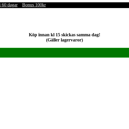
i 60 dagar
Bonus 100kr
Köp innan kl 15 skickas samma dag!
(Gäller lagervaror)