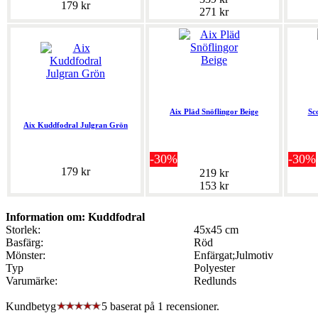
179 kr
271 kr
Aix Pläd Snöflingor Beige
Sc
Aix Kuddfodral Julgran Grön
-30%
-30%
179 kr
219 kr
153 kr
Information om: Kuddfodral
Storlek:
45x45 cm
Basfärg:
Röd
Mönster:
Enfärgat;Julmotiv
Typ
Polyester
Varumärke:
Redlunds
Kundbetyg
5 baserat på
1
recensioner.