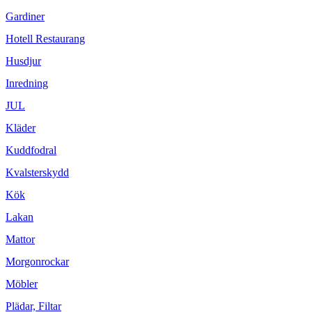
Gardiner
Hotell Restaurang
Husdjur
Inredning
JUL
Kläder
Kuddfodral
Kvalsterskydd
Kök
Lakan
Mattor
Morgonrockar
Möbler
Plädar, Filtar