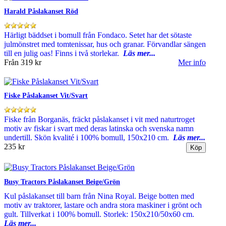
Harald Påslakanset Röd
Härligt bäddset i bomull från Fondaco. Setet har det sötaste
julmönstret med tomtenissar, hus och granar. Förvandlar sängen
till en julig oas! Finns i två storlekar.
Läs mer...
Från
319 kr
Mer info
Fiske Påslakanset Vit/Svart
Fiske från Borganäs, fräckt påslakanset i vit med naturtroget
motiv av fiskar i svart med deras latinska och svenska namn
undertill. Skön kvalité i 100% bomull, 150x210 cm.
Läs mer...
235 kr
Busy Tractors Påslakanset Beige/Grön
Kul påslakanset till barn från Nina Royal. Beige botten med
motiv av traktorer, lastare och andra stora maskiner i grönt och
gult. Tillverkat i 100% bomull. Storlek: 150x210/50x60 cm.
Läs mer...