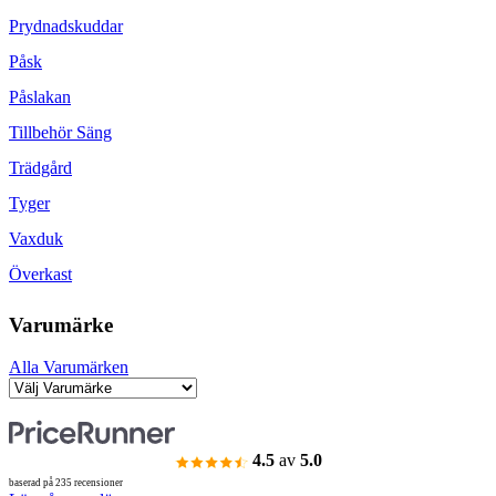
Prydnadskuddar
Påsk
Påslakan
Tillbehör Säng
Trädgård
Tyger
Vaxduk
Överkast
Varumärke
Alla Varumärken
4.5
av
5.0
baserad på 235 recensioner