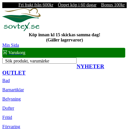
Fri frakt från 600kr
Öppet köp i 60 dagar
Bonus 100kr
Köp innan kl 15 skickas samma dag!
(Gäller lagervaror)
Min Sida
Varukorg
Sök produkt, varumärke
NYHETER
OUTLET
Bad
Barnartiklar
Belysning
Dofter
Fritid
Förvaring