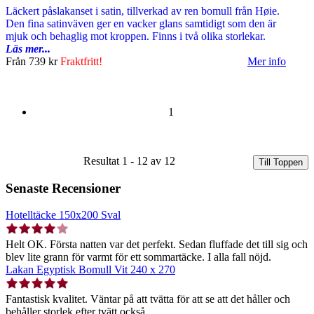
Läckert påslakanset i satin, tillverkad av ren bomull från Høie.
Den fina satinväven ger en vacker glans samtidigt som den är
mjuk och behaglig mot kroppen. Finns i två olika storlekar.
Läs mer...
Från
739 kr
Fraktfritt!
Mer info
1
Resultat 1 - 12 av 12
Till Toppen
Senaste Recensioner
Hotelltäcke 150x200 Sval
Helt OK. Första natten var det perfekt. Sedan fluffade det till sig och
blev lite grann för varmt för ett sommartäcke. I alla fall nöjd.
Lakan Egyptisk Bomull Vit 240 x 270
Fantastisk kvalitet. Väntar på att tvätta för att se att det håller och
behåller storlek efter tvätt också.