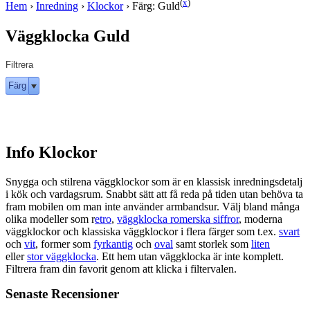
(
x
)
Hem
›
Inredning
›
Klockor
›
Färg: Guld
Väggklocka Guld
Filtrera
Färg
Info Klockor
Snygga och stilrena väggklockor som är en klassisk inredningsdetalj
i kök och vardagsrum. Snabbt sätt att få reda på tiden utan behöva ta
fram mobilen om man inte använder armbandsur. Välj bland många
olika modeller som r
etro
,
väggklocka romerska siffror
, moderna
väggklockor och klassiska väggklockor i flera färger som t.ex.
svart
och
vit
, former som
fyrkantig
och
oval
samt storlek som
liten
eller
stor väggklocka
. Ett hem utan väggklocka är inte komplett.
Filtrera fram din favorit genom att klicka i filtervalen.
Senaste Recensioner