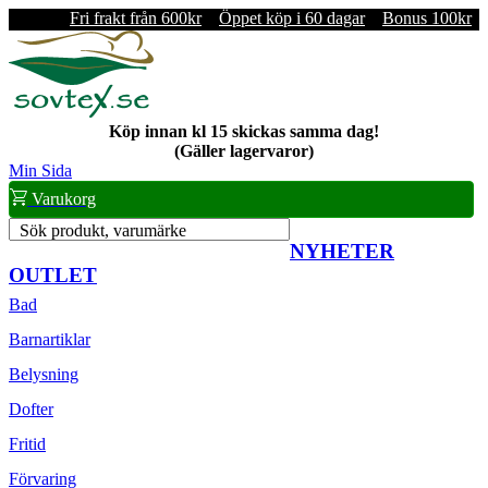
Fri frakt från 600kr
Öppet köp i 60 dagar
Bonus 100kr
Köp innan kl 15 skickas samma dag!
(Gäller lagervaror)
Min Sida
Varukorg
Sök produkt, varumärke
NYHETER
OUTLET
Bad
Barnartiklar
Belysning
Dofter
Fritid
Förvaring