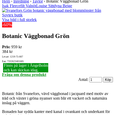
Hem
›
Inredning
›
Tavlor
›
Botanic Väggbonad Grön
Isak Fleecefilt Valnöt
Louise Sittdyna Beige
Visa bild i full storlek
-60%
Botanic Väggbonad Grön
Pris:
959 kr
384 kr
Lev.art: 1219-75-007
Ean: 7332623401685
Finns på lager i Ängelholm
och kan skickas idag.
Fråga om denna produkt
Antal:
Botanic från Svanefors, vävd väggbonad i jacquard med motiv av
träd och växter i gröna nyanser som blir ett vackert och naturnära
inslag på väggen.
Bonaden har sydda kanter med kanal i ovankant och underkant för