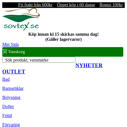
Fri frakt från 600kr
Öppet köp i 60 dagar
Bonus 100kr
Köp innan kl 15 skickas samma dag!
(Gäller lagervaror)
Min Sida
Varukorg
Sök produkt, varumärke
NYHETER
OUTLET
Bad
Barnartiklar
Belysning
Dofter
Fritid
Förvaring