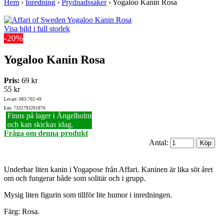
Hem
›
Inredning
›
Prydnadssaker
›
Yogaloo Kanin Rosa
Visa bild i full storlek
-20%
Yogaloo Kanin Rosa
Pris:
69 kr
55 kr
Lev.art: 083-702-49
Ean: 7332793201870
Finns på lager i Ängelholm
och kan skickas idag.
Fråga om denna produkt
Antal:
Underbar liten kanin i Yogapose från Affari. Kaninen är lika söt året
om och fungerar både som solitär och i grupp.
Mysig liten figurin som tillför lite humor i inredningen.
Färg: Rosa.