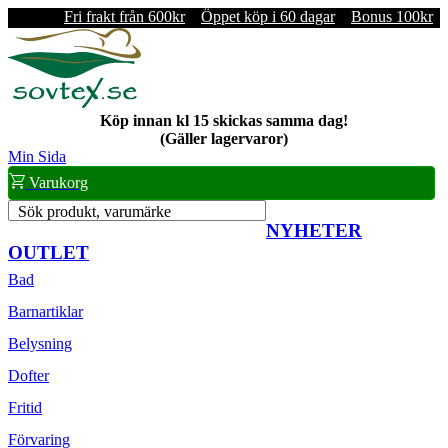
Fri frakt från 600kr
Öppet köp i 60 dagar
Bonus 100kr
Köp innan kl 15 skickas samma dag!
(Gäller lagervaror)
Min Sida
Varukorg
Sök produkt, varumärke
NYHETER
OUTLET
Bad
Barnartiklar
Belysning
Dofter
Fritid
Förvaring