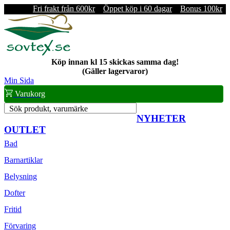
Fri frakt från 600kr
Öppet köp i 60 dagar
Bonus 100kr
Köp innan kl 15 skickas samma dag!
(Gäller lagervaror)
Min Sida
Varukorg
Sök produkt, varumärke
NYHETER
OUTLET
Bad
Barnartiklar
Belysning
Dofter
Fritid
Förvaring