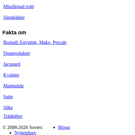
Missfärgad tvätt
Sängkläder
Fakta om
Bomull: Egyptisk, Mako, Percale
Dunprodukter
Jacquard
Kvalster
Martindale
Satin
Silke
Trådtäthet
© 2008-2026 Sovtex
Blogg
Nyhetsbrev