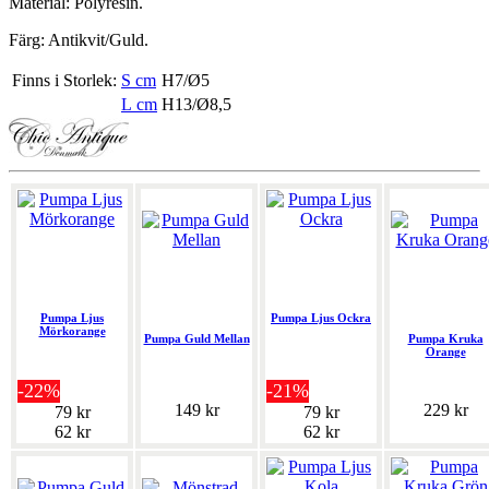
Material: Polyresin.
Färg: Antikvit/Guld.
Finns i Storlek:
S cm
H7/Ø5
L cm
H13/Ø8,5
Pumpa Ljus
Pumpa Ljus Ockra
Mörkorange
Pumpa Guld Mellan
Pumpa Kruka
Orange
-22%
-21%
149 kr
229 kr
79 kr
79 kr
62 kr
62 kr