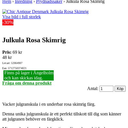
Hem
›
Inredning
›
Prydnadssaker
›
Julkula Rosa Skimrig
Visa bild i full storlek
-30%
Julkula Rosa Skimrig
Pris:
69 kr
48 kr
Lev.art: 52064907
Ean: 5712750374021
Finns på lager i Ängelholm
och kan skickas idag.
Fråga om denna produkt
Antal:
Vacker julgranskula i en underbar rosa skimrig färg.
Denna unika julgranskula är ett perfekt tillskott till dig som känner
att julgranen behöver en färgklick.