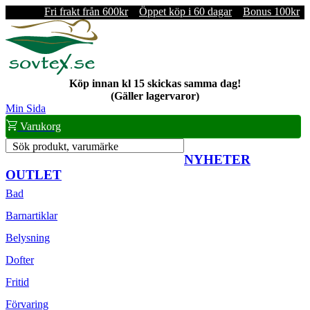
Fri frakt från 600kr
Öppet köp i 60 dagar
Bonus 100kr
Köp innan kl 15 skickas samma dag!
(Gäller lagervaror)
Min Sida
Varukorg
Sök produkt, varumärke
NYHETER
OUTLET
Bad
Barnartiklar
Belysning
Dofter
Fritid
Förvaring