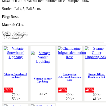
Mixa med andra vackra dekorationer för en komplett look.
Storlek: L:14,5, B:6,5 cm.
Färg: Rosa.
Material: Glas.
Vintage Snowboard
Champagne
Svamp Glitter
Upphäng
Julgransdekoration
Upphäng 2-Set
Vintage Vantar
Rosa
Upphäng
-30%
-40%
-40%
99 kr
75 kr
49 kr
69 kr
53 kr
29 kr
41 kr