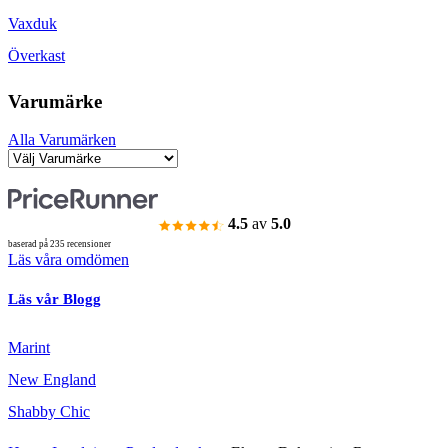
Vaxduk
Överkast
Varumärke
Alla Varumärken
4.5
av
5.0
baserad på 235 recensioner
Läs våra omdömen
Läs vår Blogg
Marint
New England
Shabby Chic