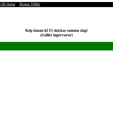
i 60 dagar
Bonus 100kr
Köp innan kl 15 skickas samma dag!
(Gäller lagervaror)