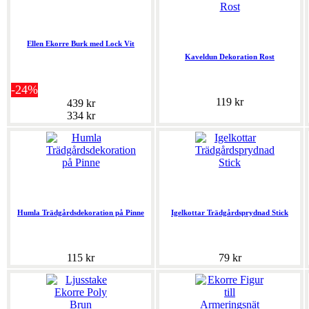
Ellen Ekorre Burk med Lock Vit
Kaveldun Dekoration Rost
-24%
119 kr
439 kr
334 kr
Humla Trädgårdsdekoration på Pinne
Igelkottar Trädgårdsprydnad Stick
115 kr
79 kr