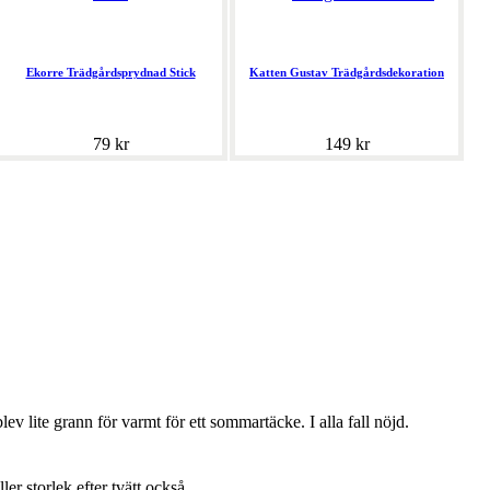
Ekorre Trädgårdsprydnad Stick
Katten Gustav Trädgårdsdekoration
79 kr
149 kr
lev lite grann för varmt för ett sommartäcke. I alla fall nöjd.
ller storlek efter tvätt också.