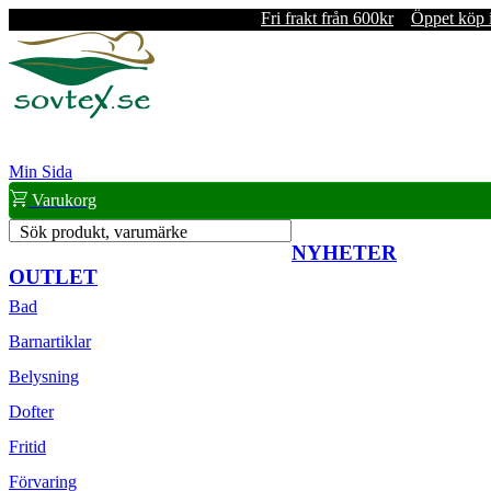
Fri frakt från 600kr
Öppet köp 
Min Sida
Varukorg
Sök produkt, varumärke
NYHETER
OUTLET
Bad
Barnartiklar
Belysning
Dofter
Fritid
Förvaring