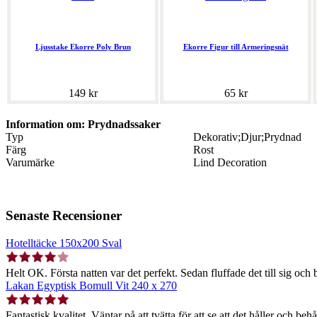
Ljusstake Ekorre Poly Brun
Ekorre Figur till Armeringsnät
149 kr
65 kr
Information om: Prydnadssaker
Typ
Dekorativ;Djur;Prydnad
Färg
Rost
Varumärke
Lind Decoration
Senaste Recensioner
Hotelltäcke 150x200 Sval
Helt OK. Första natten var det perfekt. Sedan fluffade det till sig och b
Lakan Egyptisk Bomull Vit 240 x 270
Fantastisk kvalitet. Väntar på att tvätta för att se att det håller och behå