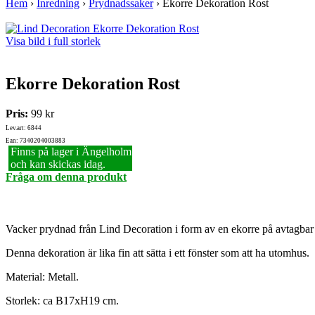
Hem
›
Inredning
›
Prydnadssaker
›
Ekorre Dekoration Rost
Visa bild i full storlek
Ekorre Dekoration Rost
Pris:
99 kr
Lev.art: 6844
Ean: 7340204003883
Finns på lager i Ängelholm
och kan skickas idag.
Fråga om denna produkt
Vacker prydnad från Lind Decoration i form av en ekorre på avtagbar 
Denna dekoration är lika fin att sätta i ett fönster som att ha utomhus.
Material: Metall.
Storlek: ca B17xH19 cm.