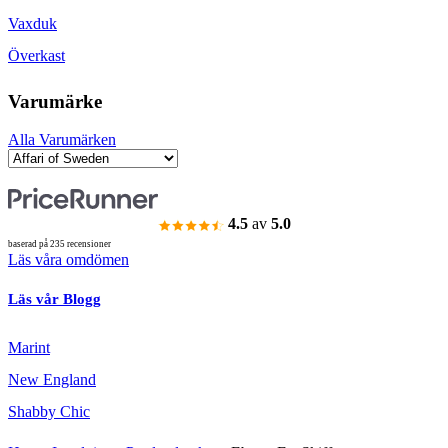
Vaxduk
Överkast
Varumärke
Alla Varumärken
4.5
av
5.0
baserad på 235 recensioner
Läs våra omdömen
Läs vår Blogg
Marint
New England
Shabby Chic