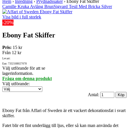
Hem
›
Inredning
›
Prydnadssaker
›
Ebony Fat Skiffer
Camille Kruka Avlång Brun
Sigvard Tesil Med Bricka Silver
Visa bild i full storlek
-20%
Ebony Fat Skiffer
Pris:
15 kr
Från
12 kr
Lev.art:
Ean: 7332188027078
Välj utförande för att se
lagerinformation.
Fråga om denna produkt
Välj utförande
:
Antal:
Ebony Fat från Affari of Sweden är ett vackert dekorationsfat i svart
skiffer.
Fatet blir ett fint underlägg till ljus, eller så kan man använda det