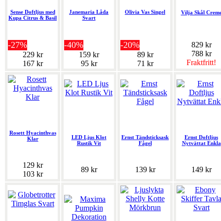
Sense Doftljus med
Janemaria Låda
Olivia Vas Singel
Vilja Skål Crem
Kupa Citrus & Basil
Svart
-27%
-40%
-20%
829 kr
788 kr
229 kr
159 kr
89 kr
Fraktfritt!
167 kr
95 kr
71 kr
Rosett Hyacinthvas
LED Ljus Klot
Ernst Tändsticksask
Ernst Doftljus
Klar
Rustik Vit
Fågel
Nytvättat Enkla
129 kr
89 kr
139 kr
149 kr
103 kr