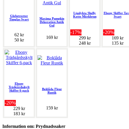
Ljuslykta Shelly
Ebony Skiffer Tav
Globetrotter
Kotte Mörkbrun
Svart
Maxima Pumpkin
Timglas Svart
Dekoration Antik
Gul
-17%
-20%
62 kr
169 kr
299 kr
169 kr
50 kr
248 kr
135 kr
Ebony
Trädgårdsskylt
Boklåda Fleur
Skiffer 6-pack
Rustik
-20%
159 kr
229 kr
183 kr
Information om: Prydnadssaker