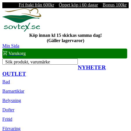
Fri frakt från 600kr
Öppet köp i 60 dagar
Bonus 100kr
Köp innan kl 15 skickas samma dag!
(Gäller lagervaror)
Min Sida
Varukorg
Sök produkt, varumärke
NYHETER
OUTLET
Bad
Barnartiklar
Belysning
Dofter
Fritid
Förvaring