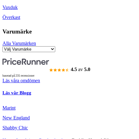
Vaxduk
Överkast
Varumärke
Alla Varumärken
4.5
av
5.0
baserad på 235 recensioner
Läs våra omdömen
Läs vår Blogg
Marint
New England
Shabby Chic