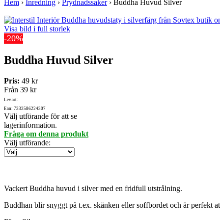
Hem
›
Inredning
›
Prydnadssaker
›
Buddha Huvud Silver
Visa bild i full storlek
-20%
Buddha Huvud Silver
Pris:
49 kr
Från
39 kr
Lev.art:
Ean: 7332586224307
Välj utförande för att se
lagerinformation.
Fråga om denna produkt
Välj utförande
:
Vackert Buddha huvud i silver med en fridfull utstrålning.
Buddhan blir snyggt på t.ex. skänken eller soffbordet och är perfekt a