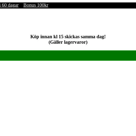
i 60 dagar
Bonus 100kr
Köp innan kl 15 skickas samma dag!
(Gäller lagervaror)