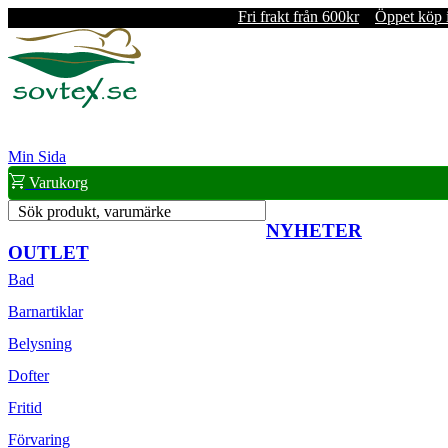
Fri frakt från 600kr
Öppet köp 
Min Sida
Varukorg
Sök produkt, varumärke
NYHETER
OUTLET
Bad
Barnartiklar
Belysning
Dofter
Fritid
Förvaring