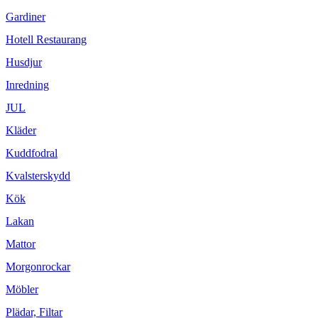
Gardiner
Hotell Restaurang
Husdjur
Inredning
JUL
Kläder
Kuddfodral
Kvalsterskydd
Kök
Lakan
Mattor
Morgonrockar
Möbler
Plädar, Filtar