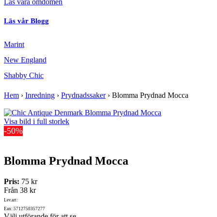
Läs våra omdömen
Läs vår Blogg
Marint
New England
Shabby Chic
Hem
›
Inredning
›
Prydnadssaker
›
Blomma Prydnad Mocca
Visa bild i full storlek
-50%
Blomma Prydnad Mocca
Pris:
75 kr
Från
38 kr
Lev.art:
Ean: 5712750357277
Välj utförande för att se