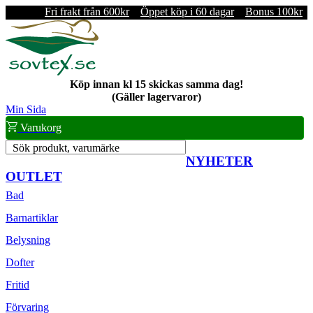
Fri frakt från 600kr
Öppet köp i 60 dagar
Bonus 100kr
Köp innan kl 15 skickas samma dag!
(Gäller lagervaror)
Min Sida
Varukorg
Sök produkt, varumärke
NYHETER
OUTLET
Bad
Barnartiklar
Belysning
Dofter
Fritid
Förvaring