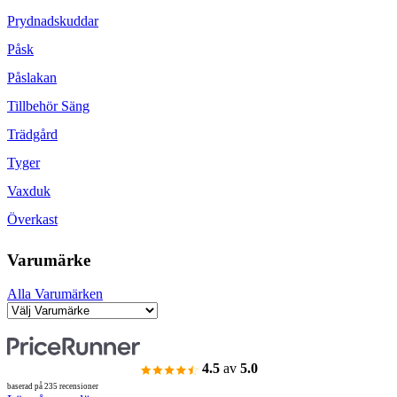
Prydnadskuddar
Påsk
Påslakan
Tillbehör Säng
Trädgård
Tyger
Vaxduk
Överkast
Varumärke
Alla Varumärken
4.5
av
5.0
baserad på 235 recensioner