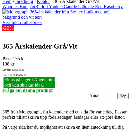
Hem
›
Inredning
›
Kontor
›
365 Årskalender Grå/Vit
Woodies Burspån
Bildoft Yankee Candle Ultimate Red Raspberry
Visa bild i full storlek
-20%
365 Årskalender Grå/Vit
Pris:
135 kr
108 kr
Lev.art: 408280090
Ean: 5707644546936
Finns på lager i Ängelholm
och kan skickas idag.
Fråga om denna produkt
Antal:
365 från Monograph, fin kalender med en sida för varje dag. Passar
perfekt till att skriva upp födelsedagar, årsdagar eller att-göra-listor.
På varje sida har du möjlighet att skriva en liten anteckning till dig