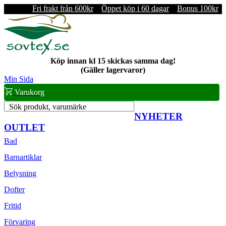
Fri frakt från 600kr
Öppet köp i 60 dagar
Bonus 100kr
Köp innan kl 15 skickas samma dag!
(Gäller lagervaror)
Min Sida
Varukorg
Sök produkt, varumärke
NYHETER
OUTLET
Bad
Barnartiklar
Belysning
Dofter
Fritid
Förvaring