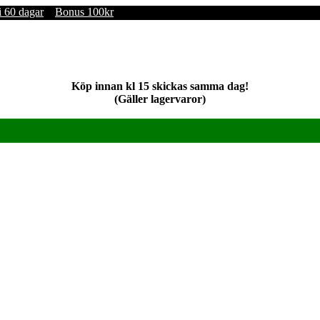
i 60 dagar
Bonus 100kr
Köp innan kl 15 skickas samma dag!
(Gäller lagervaror)