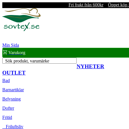
Fri frakt från 600kr
Öppet köp 
Min Sida
Varukorg
Sök produkt, varumärke
NYHETER
OUTLET
Bad
Barnartiklar
Belysning
Dofter
Fritid
Friluftsliv