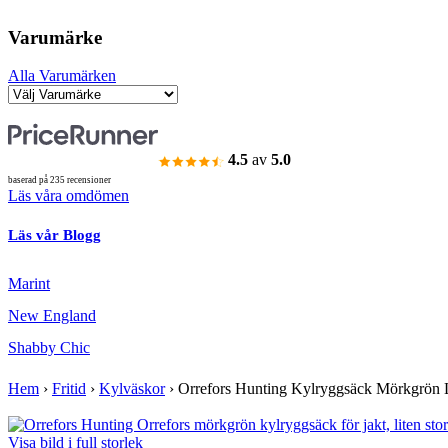
Varumärke
Alla Varumärken
4.5
av
5.0
baserad på 235 recensioner
Läs våra omdömen
Läs vår Blogg
Marint
New England
Shabby Chic
Hem
›
Fritid
›
Kylväskor
›
Orrefors Hunting Kylryggsäck Mörkgrön 
Visa bild i full storlek