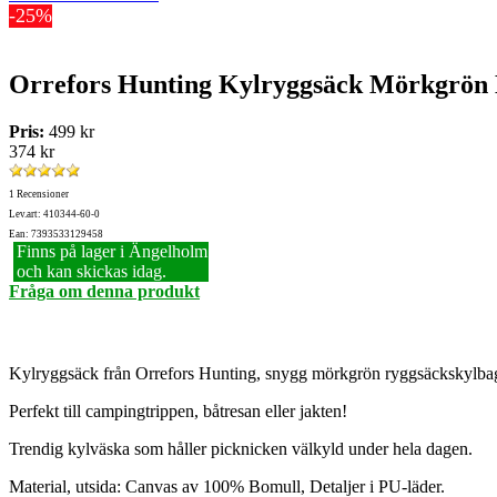
-25%
Orrefors Hunting Kylryggsäck Mörkgrön 
Pris:
499 kr
374 kr
1 Recensioner
Lev.art: 410344-60-0
Ean: 7393533129458
Finns på lager i Ängelholm
och kan skickas idag.
Fråga om denna produkt
Kylryggsäck från Orrefors Hunting, snygg mörkgrön ryggsäckskylbag i 
Perfekt till campingtrippen, båtresan eller jakten!
Trendig kylväska som håller picknicken välkyld under hela dagen.
Material, utsida: Canvas av 100% Bomull, Detaljer i PU-läder.