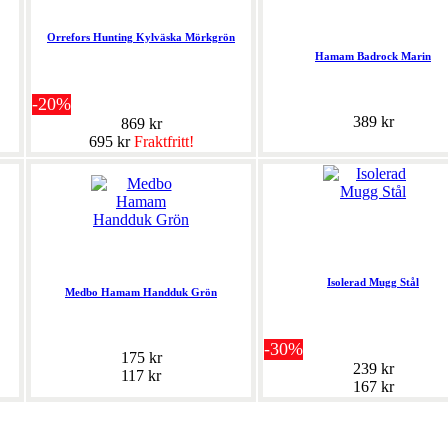
Orrefors Hunting Kylväska Mörkgrön
Hamam Badrock Marin
-20%
389 kr
869 kr
695 kr
Fraktfritt!
Isolerad Mugg Stål
Medbo Hamam Handduk Grön
-30%
175 kr
239 kr
117 kr
167 kr