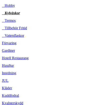
Hobby
Kylväskor
Termos
Tillbehör Fritid
Vattenflaskor
Förvaring
Gardiner
Hotell Restaurang
Husdjur
Inredning
JUL
Kläder
Kuddfodral
Kvalsterskydd