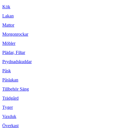
Kök
Lakan
Mattor
Morgonrockar
Möbler
Plädar, Filtar
Prydnadskuddar
Påsk
Påslakan
Tillbehör Säng
Trädgård
Tyger
Vaxduk
Överkast