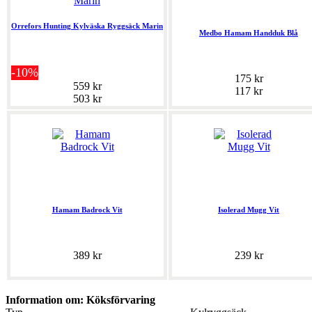
Orrefors Hunting Kylväska Ryggsäck Marin
Medbo Hamam Handduk Blå
-10%
175 kr
559 kr
117 kr
503 kr
Hamam Badrock Vit
Isolerad Mugg Vit
389 kr
239 kr
Information om: Köksförvaring