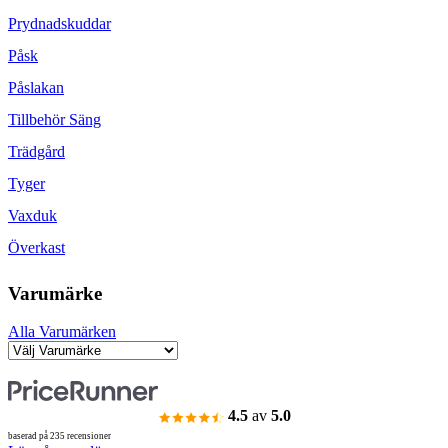
Prydnadskuddar
Påsk
Påslakan
Tillbehör Säng
Trädgård
Tyger
Vaxduk
Överkast
Varumärke
Alla Varumärken
4.5
av
5.0
baserad på 235 recensioner