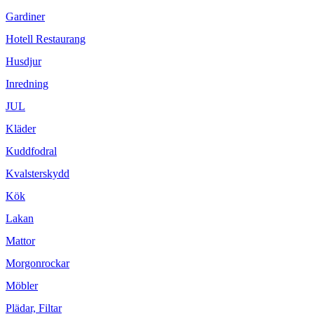
Gardiner
Hotell Restaurang
Husdjur
Inredning
JUL
Kläder
Kuddfodral
Kvalsterskydd
Kök
Lakan
Mattor
Morgonrockar
Möbler
Plädar, Filtar