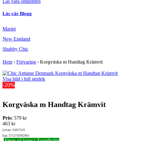
Läs våra omdömen
Läs vår Blogg
Marint
New England
Shabby Chic
Hem
›
Förvaring
›
Korgväska m Handtag Krämvit
Visa bild i full storlek
-20%
Korgväska m Handtag Krämvit
Pris:
579 kr
463 kr
Lev.art: 15027519
Ean: 5712750362905
Finns på lager i Ängelholm