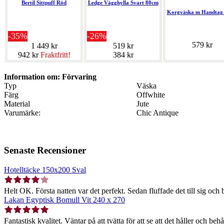
Bertil Sittpuff Röd
Ledge Vägghylla Svart 80cm
Korgväska m Handtag 
-35%
-26%
579 kr
1 449 kr
519 kr
942 kr
Fraktfritt!
384 kr
Information om: Förvaring
Typ
Väska
Färg
Offwhite
Material
Jute
Varumärke:
Chic Antique
Senaste Recensioner
Hotelltäcke 150x200 Sval
Helt OK. Första natten var det perfekt. Sedan fluffade det till sig och b
Lakan Egyptisk Bomull Vit 240 x 270
Fantastisk kvalitet. Väntar på att tvätta för att se att det håller och behå