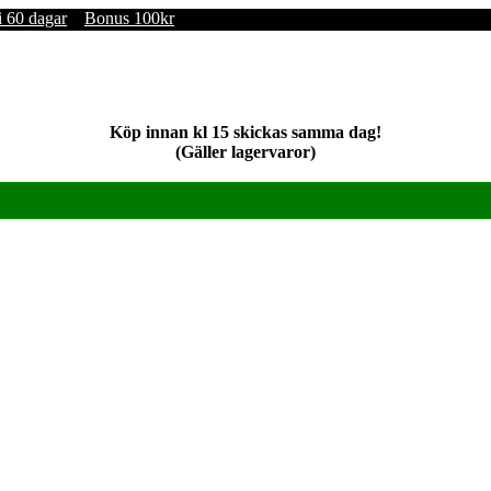
i 60 dagar
Bonus 100kr
Köp innan kl 15 skickas samma dag!
(Gäller lagervaror)