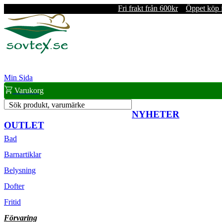
Fri frakt från 600kr
Öppet köp 
Min Sida
Varukorg
Sök produkt, varumärke
NYHETER
OUTLET
Bad
Barnartiklar
Belysning
Dofter
Fritid
Förvaring