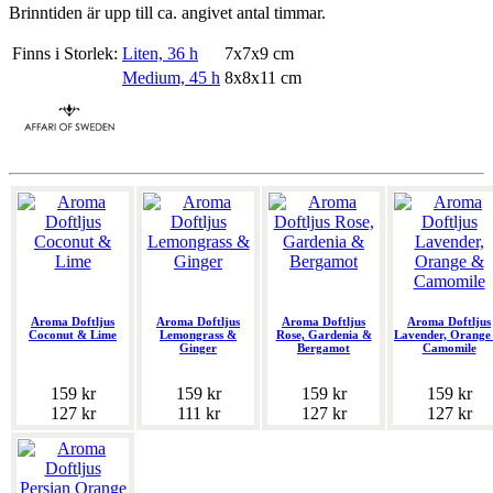
Brinntiden är upp till ca. angivet antal timmar.
Finns i Storlek:
Liten, 36 h
7x7x9 cm
Medium, 45 h
8x8x11 cm
Aroma Doftljus
Aroma Doftljus
Aroma Doftljus
Aroma Doftljus
Coconut & Lime
Lemongrass &
Rose, Gardenia &
Lavender, Orange
Ginger
Bergamot
Camomile
159 kr
159 kr
159 kr
159 kr
127 kr
111 kr
127 kr
127 kr