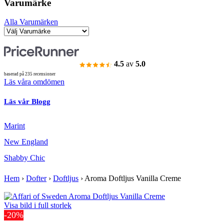
Varumärke
Alla Varumärken
4.5
av
5.0
baserad på 235 recensioner
Läs våra omdömen
Läs vår Blogg
Marint
New England
Shabby Chic
Hem
›
Dofter
›
Doftljus
›
Aroma Doftljus Vanilla Creme
Visa bild i full storlek
-20%