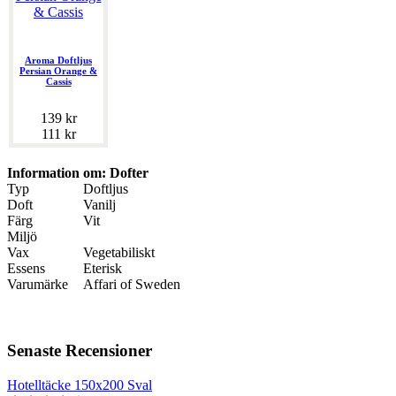
Aroma Doftljus
Persian Orange &
Cassis
139 kr
111 kr
Information om: Dofter
Typ
Doftljus
Doft
Vanilj
Färg
Vit
Miljö
Vax
Vegetabiliskt
Essens
Eterisk
Varumärke
Affari of Sweden
Senaste Recensioner
Hotelltäcke 150x200 Sval