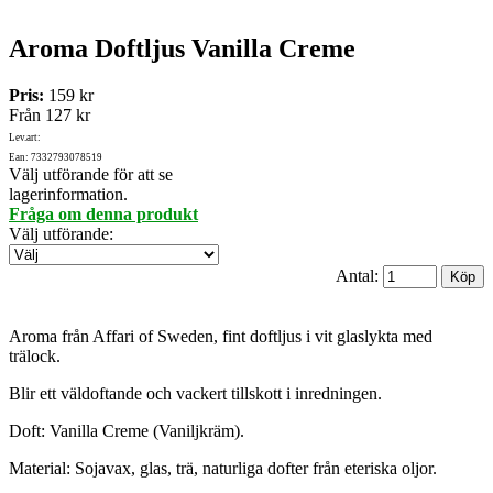
Aroma Doftljus Vanilla Creme
Pris:
159 kr
Från
127 kr
Lev.art:
Ean: 7332793078519
Välj utförande för att se
lagerinformation.
Fråga om denna produkt
Välj utförande
:
Antal:
Aroma från Affari of Sweden, fint doftljus i vit glaslykta med
trälock.
Blir ett väldoftande och vackert tillskott i inredningen.
Doft: Vanilla Creme (Vaniljkräm).
Material: Sojavax, glas, trä, naturliga dofter från eteriska oljor.