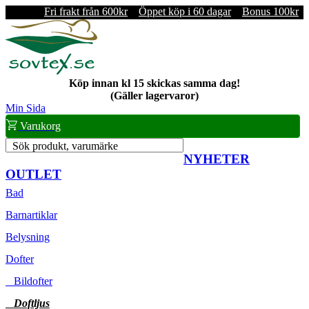
Fri frakt från 600kr
Öppet köp i 60 dagar
Bonus 100kr
Köp innan kl 15 skickas samma dag!
(Gäller lagervaror)
Min Sida
Varukorg
Sök produkt, varumärke
NYHETER
OUTLET
Bad
Barnartiklar
Belysning
Dofter
Bildofter
Doftljus