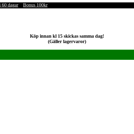
i 60 dagar
Bonus 100kr
Köp innan kl 15 skickas samma dag!
(Gäller lagervaror)