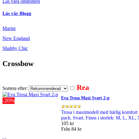
Läs våra omdömen
Läs vår Blogg
Marint
New England
Shabby Chic
Crossbow
Rea
Sortera efter:
Eva Trosa Maxi Svart 2-p
-20%
Trosa i maximodell med härlig komfort i
pack. Svart. Finns i storlek: M, L, X
105 kr
Från
84 kr