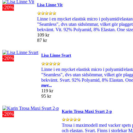
Lisa Linne Vit
-20%
Linne i en mycket elastisk micro i polyamid/elastan
"Seamless", dvs utan sidsömmar, vilket gör plagget
bekvämt. Vit. 92% Polyamid, 8% Elastan. One siz
109 kr
87 kr
Lisa Linne Svart
-20%
Linne i en mycket elastisk micro i polyamid/elast
"Seamless", dvs utan sidsömmar, vilket gör plagg
bekvämt. Svart. 92% Polyamid, 8% Elastan. One
mer...
119 kr
95 kr
Karin Trosa Maxi Svart 2-p
-20%
Trosa i maximodell med vacker spets 
och elastan. Svart. Finns i storleka