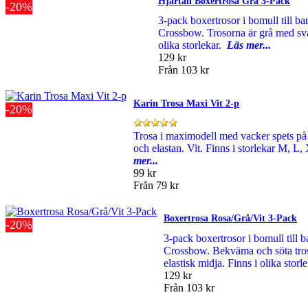
Hjärtan Boxertrosa Grå 3-Pack
-20%
3-pack boxertrosor i bomull till ba
Crossbow. Trosorna är grå med sva
olika storlekar.
Läs mer...
129 kr
Från
103 kr
Karin Trosa Maxi Vit 2-p
-20%
Trosa i maximodell med vacker spets på
och elastan. Vit. Finns i storlekar M,
mer...
99 kr
Från
79 kr
Boxertrosa Rosa/Grå/Vit 3-Pack
-20%
3-pack boxertrosor i bomull till b
Crossbow. Bekväma och söta tros
elastisk midja. Finns i olika storl
129 kr
Från
103 kr