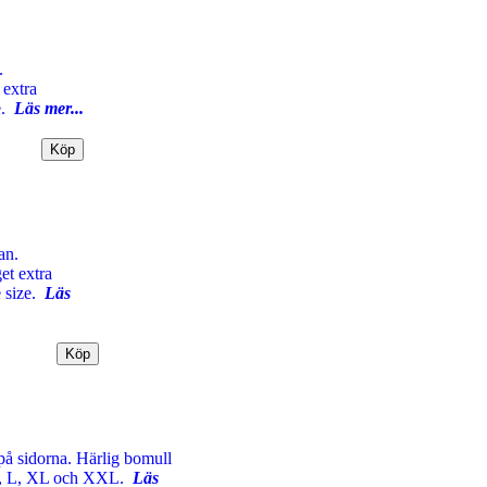
.
 extra
e.
Läs mer...
an.
et extra
 size.
Läs
på sidorna. Härlig bomull
r M, L, XL och XXL.
Läs