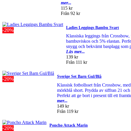
mer...
115 kr
Från
92 kr
Ladies Leggings Bambu Svart
-20%
Klassiska leggings från Crossbow, 
bambuviskos och 5% elastan. Perfekt
snygg och bekvämt basplagg som pass
Läs mer...
139 kr
Från
111 kr
Sverige Set Barn Gul/Blå
-20%
Klassisk fotbollsset från Crossbow, med
mörkblå short. Prydda av siffran 21 och 
Perfekt att ge bort i present till ett fram
mer...
149 kr
Från
119 kr
Poncho Attack Marin
-20%