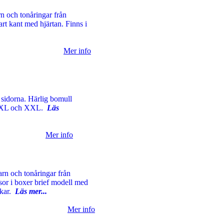
rn och tonåringar från
rt kant med hjärtan. Finns i
Mer info
 sidorna. Härlig bomull
 L, XL och XXL.
Läs
Mer info
arn och tonåringar från
or i boxer brief modell med
ekar.
Läs mer...
Mer info