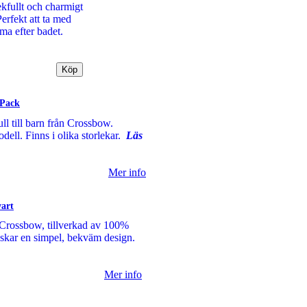
kfullt och charmigt
erfekt att ta med
ma efter badet.
-Pack
l till barn från Crossbow.
ell. Finns i olika storlekar.
Läs
Mer info
vart
n Crossbow, tillverkad av 100%
nskar en simpel, bekväm design.
Mer info