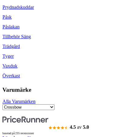
Prydnadskuddar
Påsk
Påslakan
Tillbehör Säng
Trädgård
Tyger
Vaxduk
Överkast
Varumärke
Alla Varumärken
4.5
av
5.0
baserad på 235 recensioner