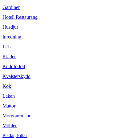
Gardiner
Hotell Restaurang
Husdjur
Inredning
JUL
Kläder
Kuddfodral
Kvalsterskydd
Kök
Lakan
Mattor
Morgonrockar
Möbler
Plädar, Filtar