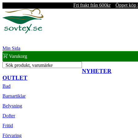
Fri frakt från 600kr
Öppet köp 
Min Sida
Varukorg
Sök produkt, varumärke
NYHETER
OUTLET
Bad
Barnartiklar
Belysning
Dofter
Fritid
Förvaring