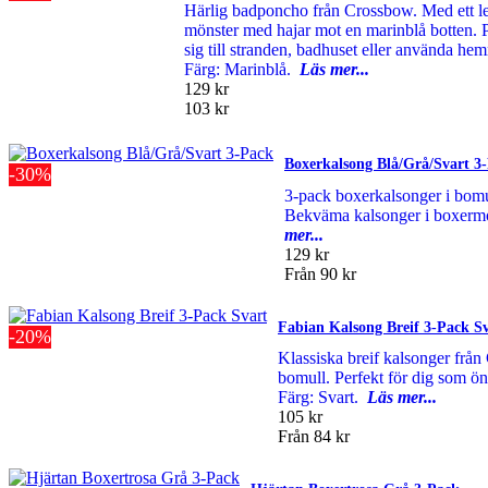
Härlig badponcho från Crossbow. Med ett le
mönster med hajar mot en marinblå botten. P
sig till stranden, badhuset eller använda hem
Färg: Marinblå.
Läs mer...
129 kr
103 kr
Boxerkalsong Blå/Grå/Svart 3
-30%
3-pack boxerkalsonger i bomul
Bekväma kalsonger i boxermod
mer...
129 kr
Från
90 kr
Fabian Kalsong Breif 3-Pack S
-20%
Klassiska breif kalsonger frå
bomull. Perfekt för dig som ö
Färg: Svart.
Läs mer...
105 kr
Från
84 kr