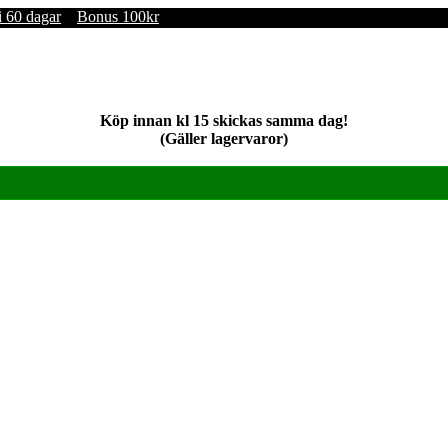
i 60 dagar
Bonus 100kr
Köp innan kl 15 skickas samma dag!
(Gäller lagervaror)