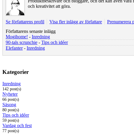
Produktbeskrivare och bloggare, och det kan även vara 
och kreativitet att göra.
Se författarens profil
Visa fler inlägg av författare
Prenumerera p
Författarens senaste inlägg
Mogihome!
-
Inredning
90-tals scrunchie
-
Tips och idéer
Elefanter
-
Inredning
Kategorier
Inredning
142 post(s)
Nyheter
66 post(s)
Säsong
80 post(s)
Tips och idéer
59 post(s)
Vardag och fest
77 post(s)