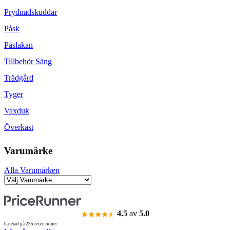
Prydnadskuddar
Påsk
Påslakan
Tillbehör Säng
Trädgård
Tyger
Vaxduk
Överkast
Varumärke
Alla Varumärken
4.5
av
5.0
baserad på 235 recensioner