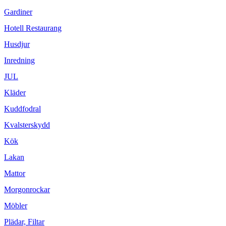
Gardiner
Hotell Restaurang
Husdjur
Inredning
JUL
Kläder
Kuddfodral
Kvalsterskydd
Kök
Lakan
Mattor
Morgonrockar
Möbler
Plädar, Filtar