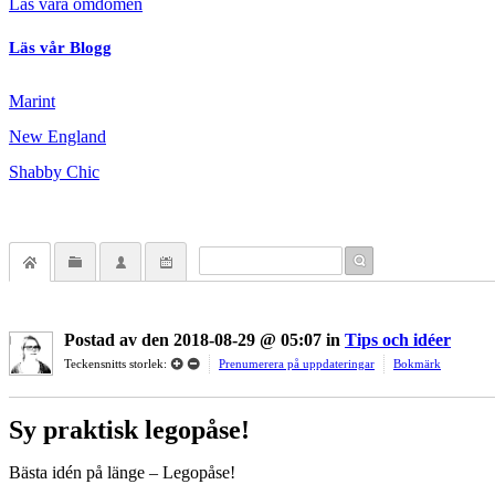
Läs våra omdömen
Läs vår Blogg
Marint
New England
Shabby Chic
Postad
av
den
2018-08-29 @ 05:07
in
Tips och idéer
Teckensnitts storlek:
Prenumerera på uppdateringar
Bokmärk
Sy praktisk legopåse!
Bästa idén på länge – Legopåse!