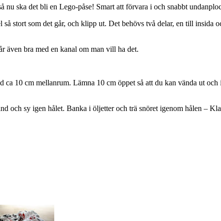
så nu ska det bli en Lego-påse! Smart att förvara i och snabbt undanplo
l så stort som det går, och klipp ut. Det behövs två delar, en till insida
 går även bra med en kanal om man vill ha det.
med ca 10 cm mellanrum. Lämna 10 cm öppet så att du kan vända ut och in.
nd och sy igen hålet. Banka i öljetter och trä snöret igenom hålen – Kla