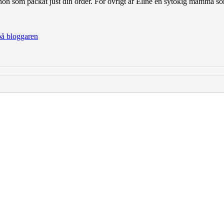
hon som packat just din order. För övrigt är Eline en sytokig mamma so
å bloggaren