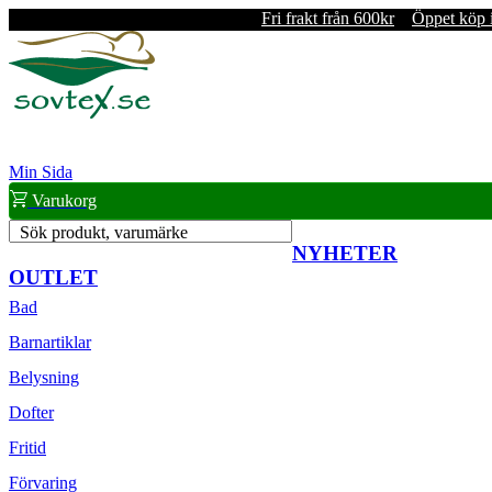
Fri frakt från 600kr
Öppet köp 
Min Sida
Varukorg
Sök produkt, varumärke
NYHETER
OUTLET
Bad
Barnartiklar
Belysning
Dofter
Fritid
Förvaring