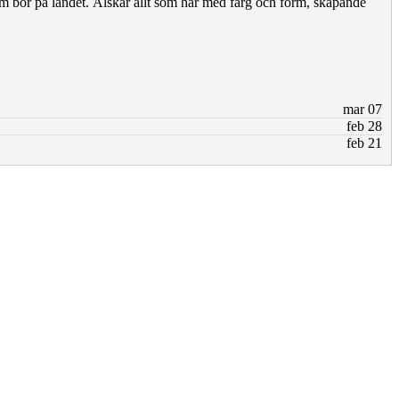
m bor på landet. Älskar allt som har med färg och form, skapande
mar 07
feb 28
feb 21