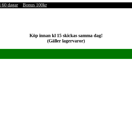
i 60 dagar
Bonus 100kr
Köp innan kl 15 skickas samma dag!
(Gäller lagervaror)