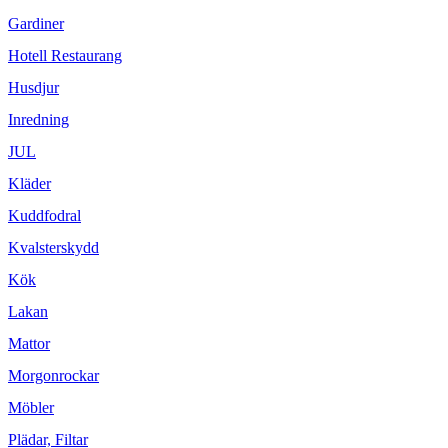
Gardiner
Hotell Restaurang
Husdjur
Inredning
JUL
Kläder
Kuddfodral
Kvalsterskydd
Kök
Lakan
Mattor
Morgonrockar
Möbler
Plädar, Filtar