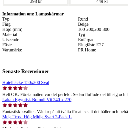
398 kr
449 kr
Information om: Lampskärmar
Typ
Rund
Färg
Beige
Höjd (mm)
100-200;200-300
Material
Tyg
Utseende
Enfärgad
Fäste
Ringfäste E27
Varumärke
PR Home
Senaste Recensioner
Hotelltäcke 150x200 Sval
Helt OK. Första natten var det perfekt. Sedan fluffade det till sig och b
Lakan Egyptisk Bomull Vit 240 x 270
Fantastisk kvalitet. Väntar på att tvätta för att se att det håller och behå
Meja Trosa Hög Midja Svart 2-Pack L