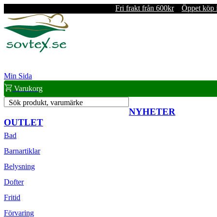
Fri frakt från 600kr
Öppet köp 
Min Sida
Varukorg
Sök produkt, varumärke
NYHETER
OUTLET
Bad
Barnartiklar
Belysning
Dofter
Fritid
Förvaring