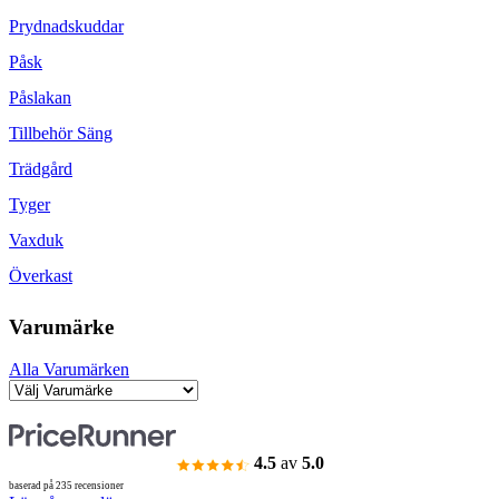
Prydnadskuddar
Påsk
Påslakan
Tillbehör Säng
Trädgård
Tyger
Vaxduk
Överkast
Varumärke
Alla Varumärken
4.5
av
5.0
baserad på 235 recensioner