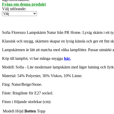
Fråga om denna produkt
Välj utförande
:
Sofia Florenzo Lampskärm Natur från PR Home. Lyxig skärm i ett tyg me
Klassisk och snygg, skärmen skapar en lyxig känsla och ger ett fint s
Lampskärmen är lätt att matcha med olika lampfötter. Passar utmärkt 
Köp till lampfot, vi har många snygga
här.
Modell: Sofia - Lite modernare lampskärm med lägre lutning och fyrk
Material: 54% Polyester, 36% Viskos, 10% Linne.
Färg: Natur/Beige/Stone.
Fäste: Ringfäste för E27 sockel.
Finns i följande storlekar (cm):
Modell
Höjd
Botten
Topp