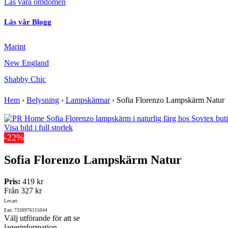
Läs våra omdömen
Läs vår Blogg
Marint
New England
Shabby Chic
Hem
›
Belysning
›
Lampskärmar
›
Sofia Florenzo Lampskärm Natur
Visa bild i full storlek
-22%
Sofia Florenzo Lampskärm Natur
Pris:
419 kr
Från
327 kr
Lev.art:
Ean: 7330976115044
Välj utförande för att se
lagerinformation.