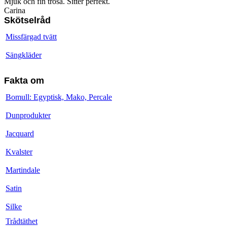
Mjuk och fin trosa. Sitter perfekt.
Carina
Skötselråd
Missfärgad tvätt
Sängkläder
Fakta om
Bomull: Egyptisk, Mako, Percale
Dunprodukter
Jacquard
Kvalster
Martindale
Satin
Silke
Trådtäthet