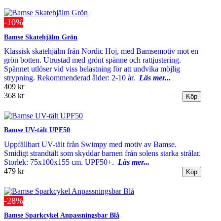
-10%
Bamse Skatehjälm Grön
Klassisk skatehjälm från Nordic Hoj, med Bamsemotiv mot en
grön botten. Utrustad med grönt spänne och rattjustering.
Spännet utlöser vid viss belastning för att undvika möjlig
strypning. Rekommenderad ålder: 2-10 år.
Läs mer...
409 kr
368 kr
Bamse UV-tält UPF50
Uppfällbart UV-tält från Swimpy med motiv av Bamse.
Smidigt strandtält som skyddar barnen från solens starka strålar.
Storlek: 75x100x155 cm. UPF50+.
Läs mer...
479 kr
-28%
Bamse Sparkcykel Anpassningsbar Blå