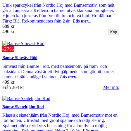
Unik sparkcykel från Nordic Hoj med Bamsemotiv, som helt
går att anpassa allt eftersom barnet utvecklar sina färdigheter.
Hjulen kan justeras från fyra till tre och två hjul. Hopfällbar.
Färg: Blå. Rekommenderas från 2 år.
Läs mer...
689 kr
496 kr
-27%
Bamse Simväst Röd
Simväst från Bamse i rött, med bamsemotiv på fram- och
baksidan. Denna väst är ett flythjälpmedel som gör att barnet
hamnar i rätt simläge i vattnet.
Läs mer...
499 kr
Från
364 kr
Mer info
Bamse Skatehjälm Röd
Klassisk skatehjälm från Nordic Hoj, med Bamsemotiv mot en
röd botten. Utrustad med grönt spänne och rattjustering.
Spännet utlöser vid viss belastning för att undvika möjlig
strypning. Rekommenderad ålder: 2-10 år.
Läs mer...