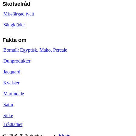
Skötselråd
Missfärgad tvätt
Sängkläder
Fakta om
Bomull: Egyptisk, Mako, Percale
Dunprodukter
Jacquard
Kvalster
Martindale
Satin
Silke
Trådtäthet
© 2008-2026 Sovtex
Blogg