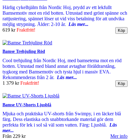
Härlig cykelhjälm från Nordic Hoj, prydd av ett lekfullt
Bamsemotiv mot en röd botten. Utrustad med grönt spänne och
rattjustering, spännet löser ut vid viss betalning för att undvika
möjlig strypning. Ålder: 2-10 år.
Läs mer...
619 kr
Fraktfritt!
Bamse Trehjuling Röd
Cool trehjuling från Nordic Hoj, med bamsetema mot en röd
botten. Utrustad med bland annat avtagbar föräldrarstång,
tygkorg med Bamsemotiv och tysta hjul i massiv EVA.
Rekommenderas från 2 år.
Läs mer...
1 379 kr
Fraktfritt!
Bamse UV-Shorts Ljusblå
Mjuka och praktiska UV-shorts från Swimpy, i en läcker blå
färg. Dess elastiska och snabbtorkande material gör dem
perfekta för lek i sol så väl som vatten. Färg: Ljusblå.
Läs
mer...
Från
229 kr
Mer info