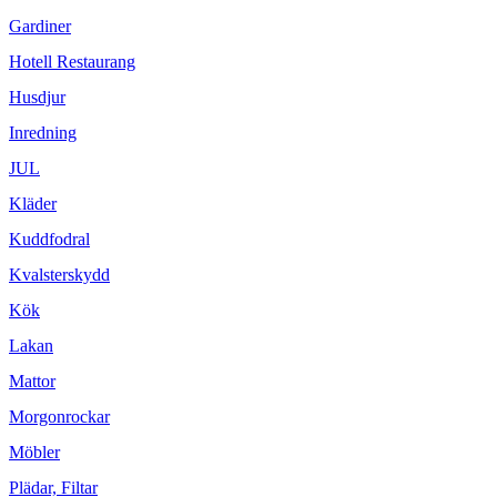
Gardiner
Hotell Restaurang
Husdjur
Inredning
JUL
Kläder
Kuddfodral
Kvalsterskydd
Kök
Lakan
Mattor
Morgonrockar
Möbler
Plädar, Filtar