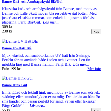
Bamse Knä- och Armbågsskydd Blå/Gul
Klassiska knä- och armbågsskydd från Bamse, med motiv av
Bamse och Lille Skutt mot en blå respektive gul botten. Med
justerbara elastiska remmar, som enkelt kan justeras för bästa
placering. Färg: Blå/Gul.
Läs mer...
309 kr
238 kr
Bamse UV-Hatt Blå
Mjuk, elastisk och snabbtorkande UV-hatt från Swimpy.
Perfekt för att använda både i solen och i vattnet. I en fin
mörkblå färg med Bamse framtill. Färg: Blå.
Läs mer...
Från
199 kr
Mer info
Bamse Hink Gul
En färgglad och lekfull hink med motiv av Bamse som gör lek,
städning eller strandutflykten extra rolig. Den är lätt att bära för
små händer och passar perfekt för sand, vatten eller leksaker.
Färg: Gul/Multi.
Läs mer...
55 kr