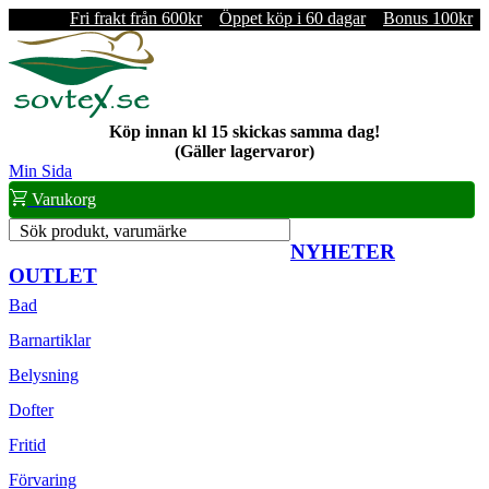
Fri frakt från 600kr
Öppet köp i 60 dagar
Bonus 100kr
Köp innan kl 15 skickas samma dag!
(Gäller lagervaror)
Min Sida
Varukorg
Sök produkt, varumärke
NYHETER
OUTLET
Bad
Barnartiklar
Belysning
Dofter
Fritid
Förvaring