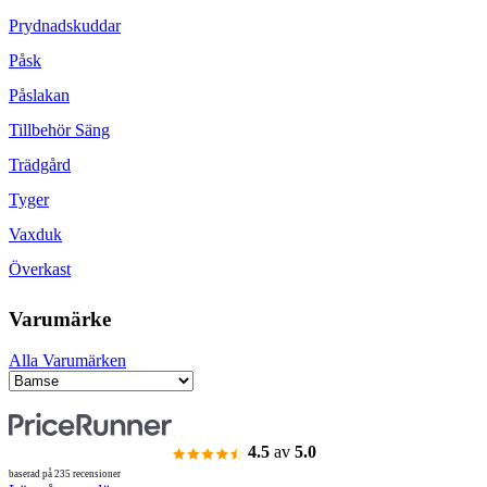
Prydnadskuddar
Påsk
Påslakan
Tillbehör Säng
Trädgård
Tyger
Vaxduk
Överkast
Varumärke
Alla Varumärken
4.5
av
5.0
baserad på 235 recensioner