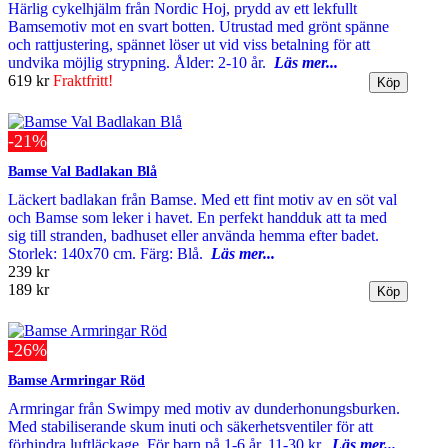
Härlig cykelhjälm från Nordic Hoj, prydd av ett lekfullt
Bamsemotiv mot en svart botten. Utrustad med grönt spänne
och rattjustering, spännet löser ut vid viss betalning för att
undvika möjlig strypning. Ålder: 2-10 år.
Läs mer...
619 kr
Fraktfritt!
-21%
Bamse Val Badlakan Blå
Läckert badlakan från Bamse. Med ett fint motiv av en söt val
och Bamse som leker i havet. En perfekt handduk att ta med
sig till stranden, badhuset eller använda hemma efter badet.
Storlek: 140x70 cm. Färg: Blå.
Läs mer...
239 kr
189 kr
-26%
Bamse Armringar Röd
Armringar från Swimpy med motiv av dunderhonungsburken.
Med stabiliserande skum inuti och säkerhetsventiler för att
förhindra luftläckage. För barn på 1-6 år, 11-30 kr.
Läs mer...