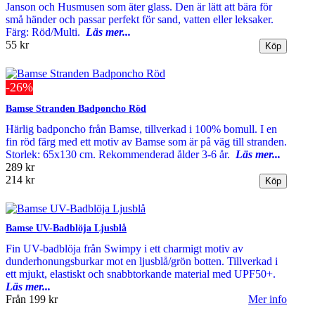
Janson och Husmusen som äter glass. Den är lätt att bära för
små händer och passar perfekt för sand, vatten eller leksaker.
Färg: Röd/Multi.
Läs mer...
55 kr
-26%
Bamse Stranden Badponcho Röd
Härlig badponcho från Bamse, tillverkad i 100% bomull. I en
fin röd färg med ett motiv av Bamse som är på väg till stranden.
Storlek: 65x130 cm. Rekommenderad ålder 3-6 år.
Läs mer...
289 kr
214 kr
Bamse UV-Badblöja Ljusblå
Fin UV-badblöja från Swimpy i ett charmigt motiv av
dunderhonungsburkar mot en ljusblå/grön botten. Tillverkad i
ett mjukt, elastiskt och snabbtorkande material med UPF50+.
Läs mer...
Från
199 kr
Mer info