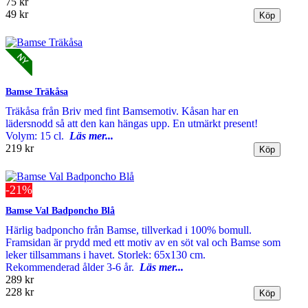
75 kr
49 kr
Bamse Träkåsa
Träkåsa från Briv med fint Bamsemotiv. Kåsan har en
lädersnodd så att den kan hängas upp. En utmärkt present!
Volym: 15 cl.
Läs mer...
219 kr
-21%
Bamse Val Badponcho Blå
Härlig badponcho från Bamse, tillverkad i 100% bomull.
Framsidan är prydd med ett motiv av en söt val och Bamse som
leker tillsammans i havet. Storlek: 65x130 cm.
Rekommenderad ålder 3-6 år.
Läs mer...
289 kr
228 kr