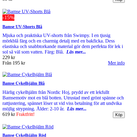
-15%
Bamse UV-Shorts Blå
Mjuka och praktiska UV-shorts från Swimpy. I en tjusig
mörkblå färg och en charmig detalj med en bakficka. Dess
elastiska och snabbtorkande material gör dem perfekta för lek i
sol så väl som vatten. Färg: Blå.
Läs mer...
229 kr
Från
195 kr
Mer info
Bamse Cykelhjälm Blå
Härlig cykelhjälm från Nordic Hoj, prydd av ett lekfullt
Bamsemotiv mot en blå botten. Utrustad med grönt spänne och
rattjustering, spännet löser ut vid viss betalning för att undvika
möjlig strypning. Ålder: 2-10 år.
Läs mer...
619 kr
Fraktfritt!
Bamse Cykelhjälm Röd