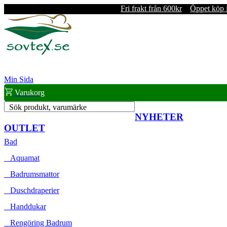
Fri frakt från 600kr
Öppet köp 
Min Sida
Varukorg
Sök produkt, varumärke
NYHETER
OUTLET
Bad
Aquamat
Badrumsmattor
Duschdraperier
Handdukar
Rengöring Badrum