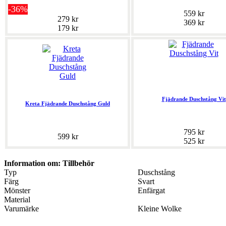
-36%
559 kr
279 kr
369 kr
179 kr
Fjädrande Duschstång Vit
Kreta Fjädrande Duschstång Guld
795 kr
599 kr
525 kr
Information om: Tillbehör
Typ
Duschstång
Färg
Svart
Mönster
Enfärgat
Material
Varumärke
Kleine Wolke