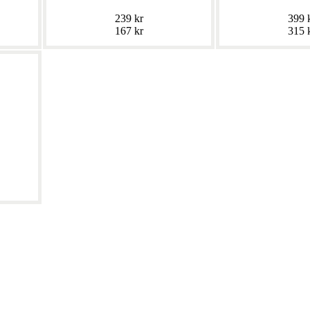
239 kr
399 
167 kr
315 