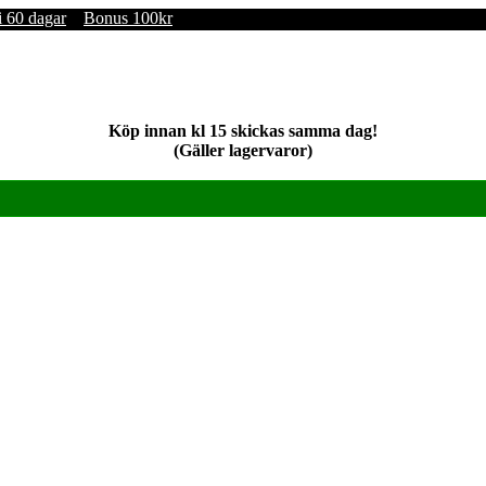
i 60 dagar
Bonus 100kr
Köp innan kl 15 skickas samma dag!
(Gäller lagervaror)