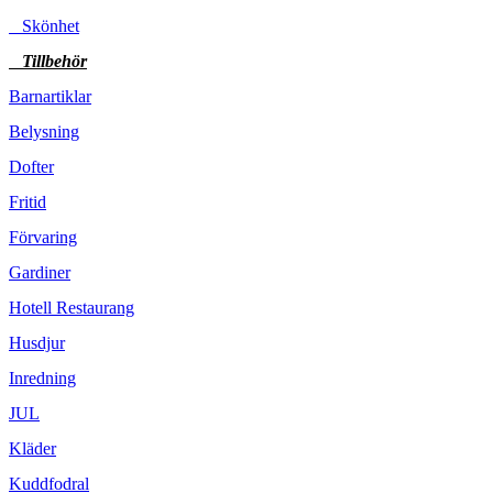
Skönhet
Tillbehör
Barnartiklar
Belysning
Dofter
Fritid
Förvaring
Gardiner
Hotell Restaurang
Husdjur
Inredning
JUL
Kläder
Kuddfodral