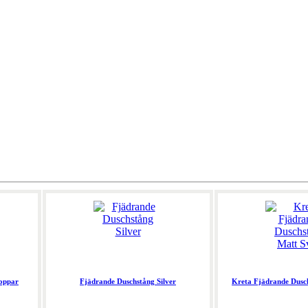
oppar
Fjädrande Duschstång Silver
Kreta Fjädrande Dusc