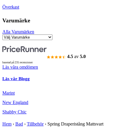
Överkast
Varumärke
Alla Varumärken
4.5
av
5.0
baserad på 235 recensioner
Läs våra omdömen
Läs vår Blogg
Marint
New England
Shabby Chic
Hem
›
Bad
›
Tillbehör
›
Spring Draperistång Mattsvart