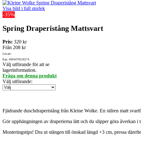
Visa bild i full storlek
-35%
Spring Draperistång Mattsvart
Pris:
320 kr
Från
208 kr
Lev.art:
Ean: 4004478318274
Välj utförande för att se
lagerinformation.
Fråga om denna produkt
Välj utförande
:
Fjädrande duschdraperistång från Kleine Wolke. En stilren matt svartfä
Gör upphängningen av draperierna lätt och du slipper göra åverkan i tä
Monteringstips! Dra ut stången till önskad längd +3 cm, pressa därefte