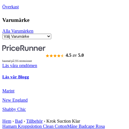
Överkast
Varumärke
Alla Varumärken
4.5
av
5.0
baserad på 235 recensioner
Läs våra omdömen
Läs vår Blogg
Marint
New England
Shabby Chic
Hem
›
Bad
›
Tillbehör
›
Krok Suction Klar
Hamam Kroppslotion Clean Cotton
Måne Badcape Rosa