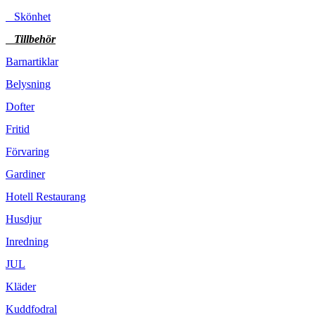
Skönhet
Tillbehör
Barnartiklar
Belysning
Dofter
Fritid
Förvaring
Gardiner
Hotell Restaurang
Husdjur
Inredning
JUL
Kläder
Kuddfodral