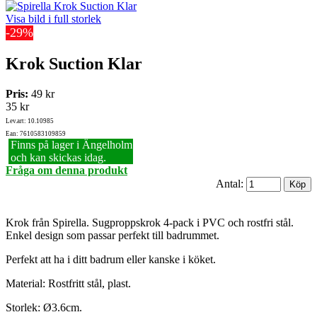
Visa bild i full storlek
-29%
Krok Suction Klar
Pris:
49 kr
35 kr
Lev.art: 10.10985
Ean: 7610583109859
Finns på lager i Ängelholm
och kan skickas idag.
Fråga om denna produkt
Antal:
Krok från Spirella. Sugproppskrok 4-pack i PVC och rostfri stål.
Enkel design som passar perfekt till badrummet.
Perfekt att ha i ditt badrum eller kanske i köket.
Material: Rostfritt stål, plast.
Storlek: Ø3.6cm.