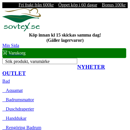
Fri frakt från 600kr
Öppet köp i 60 dagar
Bonus 100kr
Köp innan kl 15 skickas samma dag!
(Gäller lagervaror)
Min Sida
Varukorg
Sök produkt, varumärke
NYHETER
OUTLET
Bad
Aquamat
Badrumsmattor
Duschdraperier
Handdukar
Rengöring Badrum