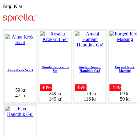
Färg: Klar
Rosalia Krokar 3-
Amdal Hamam
Forged Krok
Alma Krok Svart
Set
Handduk Grå
Mässing
-40%
-35%
-27%
59 kr
249 kr
179 kr
69 kr
47 kr
149 kr
116 kr
50 kr